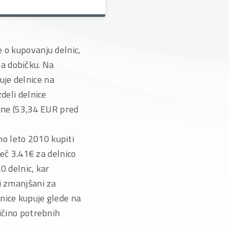
 o kupovanju delnic,
a dobičku. Na
uje delnice na
deli delnice
ine (53,34 EUR pred
o leto 2010 kupiti
več 3.41€ za delnico
0 delnic, kar
i zmanjšani za
nice kupuje glede na
ličino potrebnih