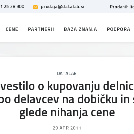
1 25 28 900
prodaja@datalab.si
Prodanih li
CENE
PARTNERJI
BAZA ZNANJA
PODPORA
DATALAB
vestilo o kupovanju delnic
o delavcev na dobičku in 
glede nihanja cene
29 APR 2011