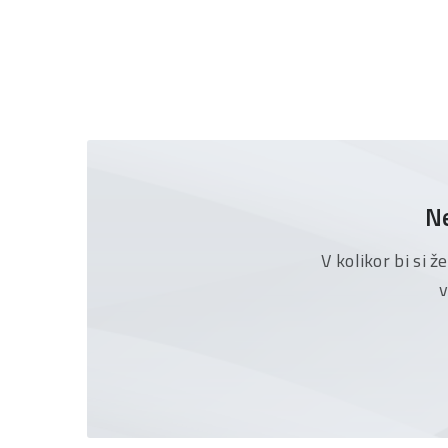
Ne
V kolikor bi si 
v