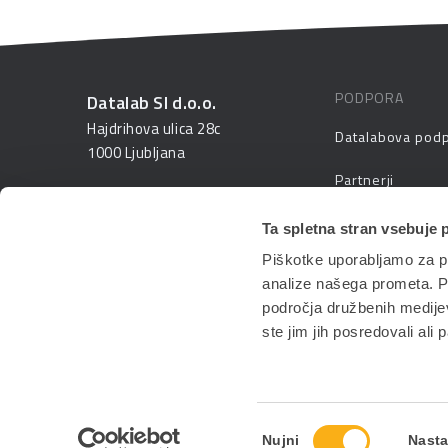
PODPORA
Datalab SI d.o.o.
Hajdrihova ulica 28c
Datalabova pod
1000 Ljubljana
Partnerji
01 25 28 900
FAQ – pogosta v
Ta spletna stran vsebuje 
prodaja@datalab.si
Piškotke uporabljamo za pr
PANTHEON izobr
analize našega prometa. Po
področja družbenih medijev,
ste jim jih posredovali ali 
Izbira
Nujni
Nasta