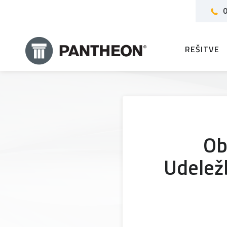
0
REŠITVE
Ob
Udeležb