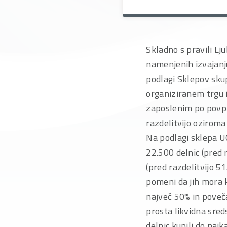
Skladno s pravili Lj
namenjenih izvajanj
podlagi Sklepov sku
organiziranem trgu i
zaposlenim po povp
razdelitvijo oziroma
Na podlagi sklepa U
22.500 delnic (pred r
(pred razdelitvijo 5
pomeni da jih mora k
največ 50% in poveča
prosta likvidna sred
delnic kupili do naj