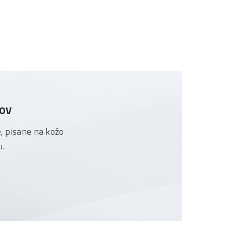
tov
e, pisane na kožo
u.