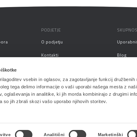
PODJETJE
SKUPNO
pora
O podjetju
Uporabni
Kontakti
Blog
prašanja
Zaposlitev
Spletni s
piškotke
ilagoditev vsebin in oglasov, za zagotavljanje funkcij družbenih 
aževanja
Vlagatelji
Priročnik
leg tega delimo informacije o vaši uporabi našega mesta z našim
Pogoji in pogodbe
 oglaševanja in analitike, ki jih morda kombinirajo z drugimi inf
pa so jih zbrali skozi vašo uporabo njihovih storitev.
vitve
Analitični
Marketinški
Politika zasebnosti
| Oblikovanje in razvoj: