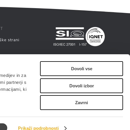
ST
ške strani
eminarji
Dovoli vse
medijev in za
i
i partnerji s
Dovoli izbor
ormacijami, ki
Zavrni
Prikaži podrobnosti