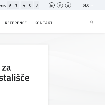
9
1
4
0
8
SLO
cenc
HR
EN
REFERENCE
KONTAKT
BIH
MK
RS
AL
ME
BG
 za
KS
stališče