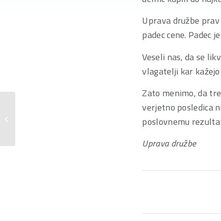
Uprava družbe prav t
padec cene. Padec je 
Veseli nas, da se lik
vlagatelji kar kažej
Zato menimo, da tre
verjetno posledica n
Prejem odločbe Ljubljanske borze d.d.
poslovnemu rezultatu
o povečanem številu delnic
Uprava družbe