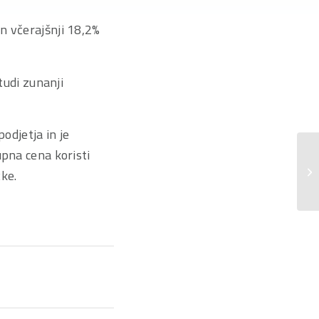
n včerajšnji 18,2%
tudi zunanji
djetja in je
upna cena koristi
Ob
ke.
od