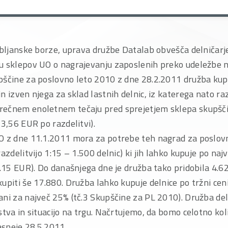
ubljanske borze, uprava družbe Datalab obvešča delničarje
u sklepov UO o nagrajevanju zaposlenih preko udeležbe n
pščine za poslovno leto 2010 z dne 28.2.2011 družba kup
n izven njega za sklad lastnih delnic, iz katerega nato raz
rečnem enoletnem tečaju pred sprejetjem sklepa skupšč
 3,56 EUR po razdelitvi).
O z dne 11.1.2011 mora za potrebe teh nagrad za poslovn
azdelitvijo 1:15 – 1.500 delnic) ki jih lahko kupuje po naj
1.15 EUR). Do današnjega dne je družba tako pridobila 4.62
upiti še 17.880. Družba lahko kupuje delnice po tržni cen
ni za največ 25% (tč.3 Skupščine za PL 2010). Družba del
stva in situacijo na trgu. Načrtujemo, da bomo celotno ko
kasneje 28.5.2011.