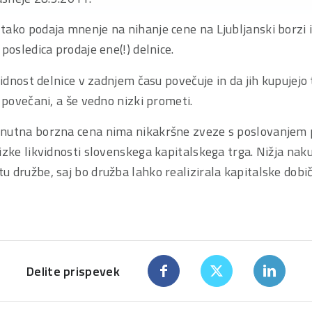
ako podaja mnenje na nihanje cene na Ljubljanski borzi i
posledica prodaje ene(!) delnice.
vidnost delnice v zadnjem času povečuje in da jih kupujejo 
o povečani, a še vedno nizki prometi.
nutna borzna cena nima nikakršne zveze s poslovanjem po
izke likvidnosti slovenskega kapitalskega trga. Nižja nak
 družbe, saj bo družba lahko realizirala kapitalske dobič
Delite prispevek