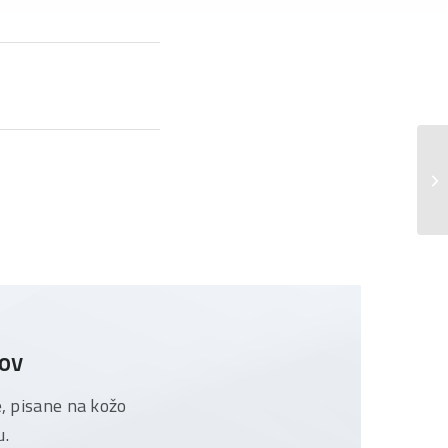
Ob
Da
tov
e, pisane na kožo
u.