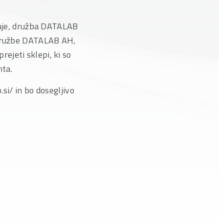
odaje, družba DATALAB
e družbe DATALAB AH,
rejeti sklepi, ki so
nta.
si/ in bo dosegljivo