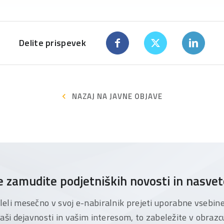
Delite prispevek
NAZAJ NA JAVNE OBJAVE
 zamudite podjetniških novosti in nasve
želeli mesečno v svoj e-nabiralnik prejeti uporabne vsebin
aši dejavnosti in vašim interesom, to zabeležite v obrazc