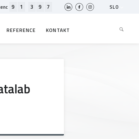
9
1
3
9
7
SLO
cenc
HR
EN
REFERENCE
KONTAKT
BIH
MK
RS
AL
ME
BG
atalab
KS