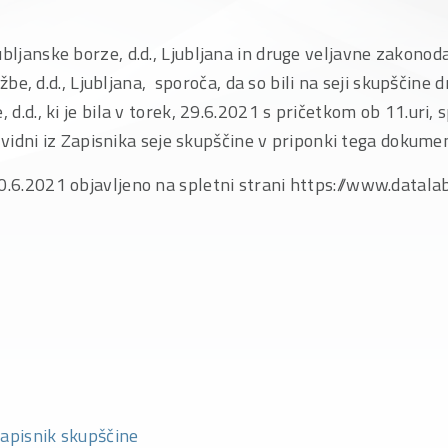
ubljanske borze, d.d., Ljubljana in druge veljavne zakon
žbe, d.d., Ljubljana, sporoča, da so bili na seji skupščin
 d.d., ki je bila v torek, 29.6.2021 s pričetkom ob 11.uri, sp
vidni iz Zapisnika seje skupščine v priponki tega dokume
0.6.2021 objavljeno na spletni strani https://www.datalab.
apisnik skupščine