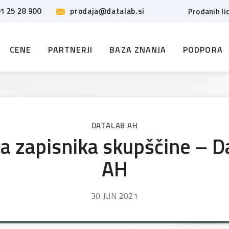
1 25 28 900
prodaja@datalab.si
Prodanih li
CENE
PARTNERJI
BAZA ZNANJA
PODPORA
DATALAB AH
a zapisnika skupščine – D
AH
30 JUN 2021