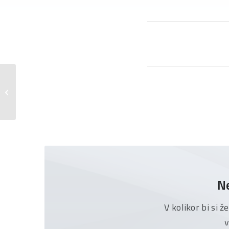
Popravek dnevnega reda 1. skupščine
družbe Datalab AH d.d.
Ne
V kolikor bi si 
v