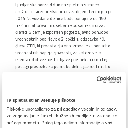
Ljubljanske borze d.d. in na spletnih straneh
družbe, in sicer predvidoma v zadnjem tednu junija
2014. Novoizdane delnice bodo ponujene do 150
fizičnim ali pravnim osebam v posamezni državi
članici. S tem je izpolnjen pogoj za javno ponudbo
vrednostnih papirjev po 2. točki 1. odstavka 49.
člena ZTFI, ki predstavlja eno izmed vrst ponudbe
vrednostnih papirjev javnosti, za katero velja
izjema od obveznosti objave prospekta in na tej
podlagi prospekt za ponudbo delnic javnosti ne bo
objavljen.
Sporočilo bo objavljeno v sistemu SEOnet in na
spletnih straneh družbe (
www.datalab.si
) od 9. 6.
2014 dalje za obdobje najmanj 5 let.
Ta spletna stran vsebuje piškotke
Upravni odbor
Piškotke uporabljamo za prilagoditev vsebin in oglasov,
za zagotavljanje funkcij družbenih medijev in za analize
našega prometa. Poleg tega delimo informacije o vaši