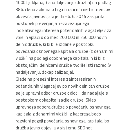
1000 Ljubljana, (v nadaljevanju: družba) na podlagi
386. člena Zakona o trgu finančnih instrumentov
obvešča javnost, da je dne 6. 6. 2014 zaključila
postopek preverjanja nezavezujočega
indikativnega interesa potencialnih vlagateljev za
vpis in vplačilo do med 200.000 in 250.000 novih
delnic družbe, ki bi bile izdane v postopku
povečanja osnovnega kapitala družbe (z denarnimi
vložki) na podlagi odobrenega kapitala in ki bi z
obstoječimi delnicami družbe tvorile isti razred (v
nadaljevanju: dokapitalizacija).
Glede na presežni interes zainteresiranih
potencialnih vlagateljev po novih delnicah družbe
se je upravni odbor družbe odločil, da nadaljuje s
postopkom dokapitalizacije družbe. Sklep
upravnega odbora družbe o povečanju osnovnega
kapitala z denarnimi vložki, iz katerega bodo
razvidni pogoji povečanja osnovnega kapitala, bo
družba javno objavila v sistemu SEOnet