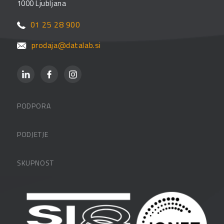
1000 Ljubljana
01 25 28 900
prodaja@datalab.si
PODPORA
Datalabova podpora
PODJETJE
Partnerji
O podjetju
SKUPNOST
FAQ – pogosta vprašanja
Kontakti
Uporabniške strani
PANTHEON izobraževanja
Zaposlitev
Blog
Vlagatelji