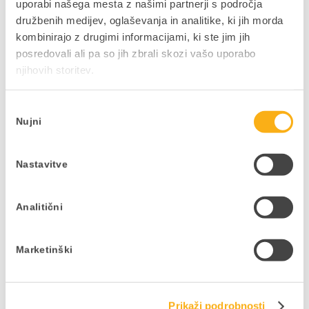
uporabi našega mesta z našimi partnerji s področja
Delite prispevek
družbenih medijev, oglaševanja in analitike, ki jih morda
kombinirajo z drugimi informacijami, ki ste jim jih
posredovali ali pa so jih zbrali skozi vašo uporabo
njihovih storitev.
NAZAJ NA JAVNE OBJAVE
Izbira
Nujni
soglasja
Nastavitve
Ne zamudite podjetniških
Analitični
novosti in nasvetov
V kolikor bi si želeli mesečno v svoj e-
Marketinški
nabiralnik prejeti uporabne vsebine,
pisane na kožo vaši dejavnosti in vašim
interesom, to zabeležite v obrazcu.
Prikaži podrobnosti