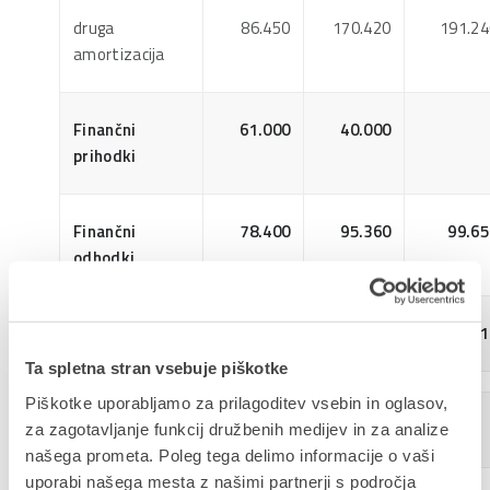
druga
86.450
170.420
191.24
amortizacija
Finančni
61.000
40.000
prihodki
Finančni
78.400
95.360
99.65
odhodki
Dobiček
792.067
1.244.866
2.076.51
Ta spletna stran vsebuje piškotke
Piškotke uporabljamo za prilagoditev vsebin in oglasov,
Konsolidirano
za zagotavljanje funkcij družbenih medijev in za analize
našega prometa. Poleg tega delimo informacije o vaši
uporabi našega mesta z našimi partnerji s področja