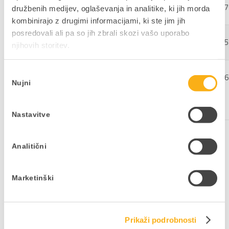
Prihodki
6.541.905
9.396.344
14.874.37
družbenih medijev, oglaševanja in analitike, ki jih morda
kombinirajo z drugimi informacijami, ki ste jim jih
posredovali ali pa so jih zbrali skozi vašo uporabo
Dobiček
1.260.436
2.498.616
4.967.25
njihovih storitev.
Izbira
od tega
53.030
259.545
828.26
Nujni
soglasja
manjšinski
lastniki
Nastavitve
Sporočilo bo objavljeno v sistemu SEONet in na
Analitični
spletnih straneh družbe (
www.datalab.si
) od
09.11.2012 dalje za obdobje najmanj 5 let.
Uprava družbe Datalab d.d.
Marketinški
Prikaži podrobnosti
Delite prispevek