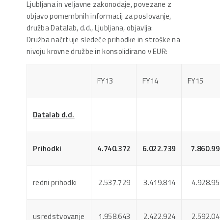
Ljubljana in veljavne zakonodaje, povezane z
objavo pomembnih informacij za poslovanje,
družba Datalab, d.d., Ljubljana, objavlja:
Družba načrtuje sledeče prihodke in stroške na
nivoju krovne družbe in konsolidirano v EUR:
FY13
FY14
FY15
Datalab d.d.
Prihodki
4.740.372
6.022.739
7.860.99
redni prihodki
2.537.729
3.419.814
4.928.95
usredstvovanje
1.958.643
2.422.924
2.592.04