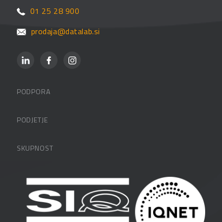
01 25 28 900
prodaja@datalab.si
PODPORA
Datalabova podpora
PODJETJE
Partnerji
O podjetju
SKUPNOST
FAQ – pogosta vprašanja
Kontakti
Uporabniške strani
PANTHEON izobraževanja
Zaposlitev
Blog
Vlagatelji
Spletni seminarji