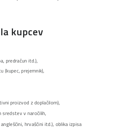
ila kupcev
a, predračun itd.),
 (kupec, prejemnik),
ivni proizvod z doplačilom),
 sredstev v naročilih,
 angleščini, hrvaščini itd.), oblika izpisa