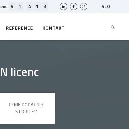
9
1
4
1
3
SLO
cenc
HR
EN
REFERENCE
KONTAKT
BIH
MK
RS
AL
ME
N licenc
BG
KS
CENIK DODATNIH
STORITEV