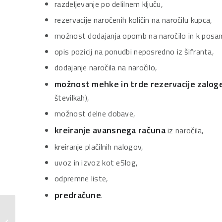
razdeljevanje po delilnem ključu,
rezervacije naročenih količin na naročilu kupca,
možnost dodajanja opomb na naročilo in k posame
opis pozicij na ponudbi neposredno iz šifranta,
dodajanje naročila na naročilo,
možnost mehke in trde rezervacije zalog
številkah),
možnost delne dobave,
kreiranje avansnega računa
iz naročila,
kreiranje plačilnih nalogov,
uvoz in izvoz kot eSlog,
odpremne liste,
predračune
.
Potni nalogi