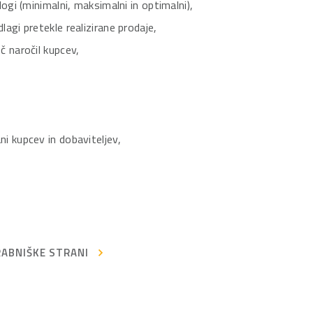
ogi (minimalni, maksimalni in optimalni),
agi pretekle realizirane prodaje,
č naročil kupcev,
i kupcev in dobaviteljev,
RABNIŠKE STRANI