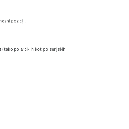
zni poziciji,
e
(tako po artiklih kot po serijskih