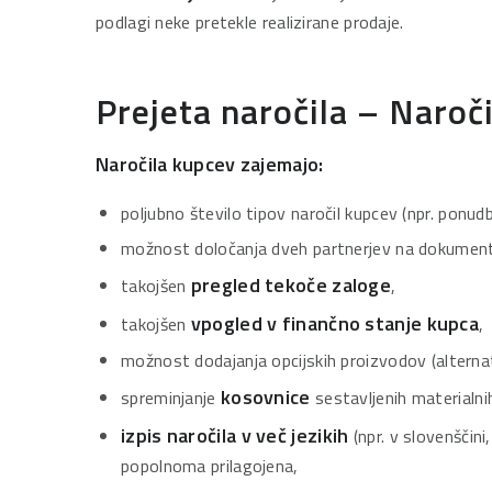
podlagi neke pretekle realizirane prodaje.
Prejeta naročila – Naroč
Naročila kupcev zajemajo:
poljubno število tipov naročil kupcev (npr. ponudb
možnost določanja dveh partnerjev na dokumentu
pregled tekoče zaloge
takojšen
,
vpogled v finančno stanje kupca
takojšen
,
možnost dodajanja opcijskih proizvodov (alternat
kosovnice
spreminjanje
sestavljenih materialnih
izpis naročila v več jezikih
(npr. v slovenščini,
popolnoma prilagojena,