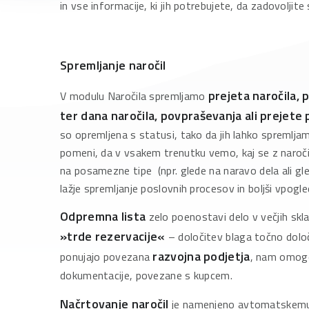
in vse informacije, ki jih potrebujete, da zadovoljite
Spremljanje naročil
prejeta naročila,
V modulu Naročila spremljamo
ter dana naročila, povpraševanja ali prejete
so opremljena s statusi, tako da jih lahko spremljamo
pomeni, da v vsakem trenutku vemo, kaj se z naroči
na posamezne tipe (npr. glede na naravo dela ali g
lažje spremljanje poslovnih procesov in boljši vpogle
Odpremna lista
zelo poenostavi delo v večjih skla
»trde rezervacije«
– določitev blaga točno dolo
razvojna podjetja
ponujajo povezana
, nam omogo
dokumentacije, povezane s kupcem.
Načrtovanje naročil
je namenjeno avtomatskemu k