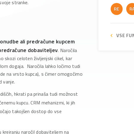
 svoje stranke.
VSE FU
 ponudbe ali predračune kupcem
 predračune dobaviteljev
. Naročila
 skozi celoten življenjski cikel, kar
lom dogaja. Naročila lahko ločimo tudi
lede na vrsto kupca), s čimer omogočimo
d vanje.
diščih, hkrati pa prinaša tudi možnost
čenemu kupcu. CRM mehanizmi, ki jih
čajo takojšen dostop do vse
reiranju naročil dobaviteljem na