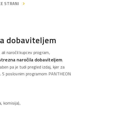
KE STRANI
la dobaviteljem
 ali naročil kupcev program,
trezna naročila dobaviteljem
.
ben pa je tudi pregled izdaj, kjer za
obav. S poslovnim programom PANTHEON
, komisija),