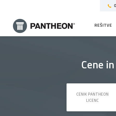
0
REŠITVE
Cene in
CENIK PANTHEON
LICENC