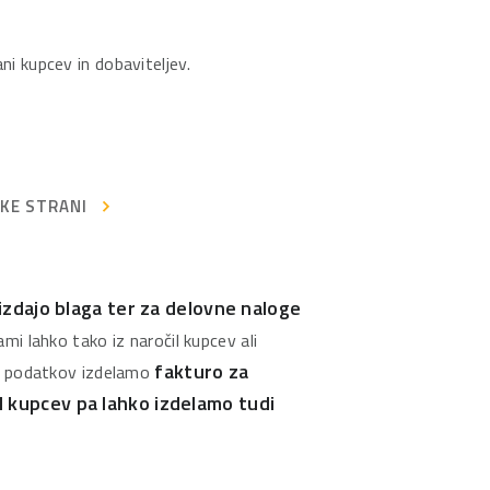
i kupcev in dobaviteljev.
KE STRANI
 izdajo blaga ter za delovne naloge
ami lahko tako iz naročil kupcev ali
fakturo za
a podatkov izdelamo
il kupcev pa lahko izdelamo tudi