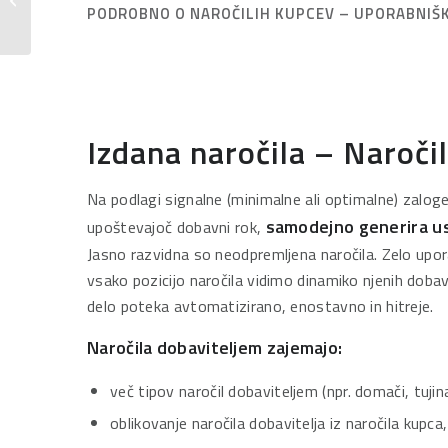
PODROBNO O NAROČILIH KUPCEV – UPORABNIŠ
Izdana naročila – Naroči
Na podlagi signalne (minimalne ali optimalne) zaloge
samodejno generira us
upoštevajoč dobavni rok,
Jasno razvidna so neodpremljena naročila. Zelo upora
vsako pozicijo naročila vidimo dinamiko njenih d
delo poteka avtomatizirano, enostavno in hitreje.
Naročila dobaviteljem zajemajo:
več tipov naročil dobaviteljem (npr. domači, tujina
oblikovanje naročila dobavitelja iz naročila kupca,