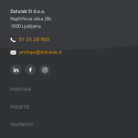
Datalab SI d.o.o.
Hajdrihova ulica 28c
1000 Ljubljana
01 25 28 900
prodaja@datalab.si
PODPORA
Datalabova podpora
PODJETJE
Partnerji
O podjetju
SKUPNOST
FAQ – pogosta vprašanja
Kontakti
Uporabniške strani