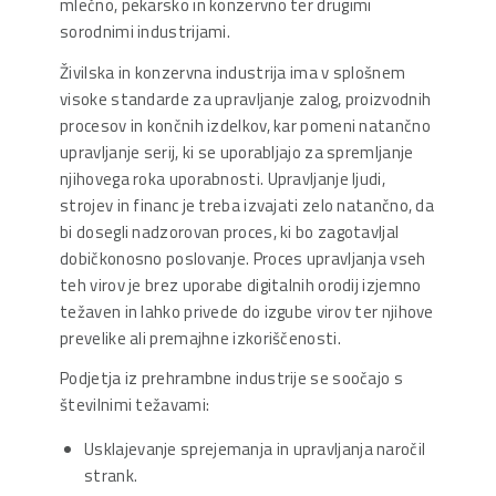
mlečno, pekarsko in konzervno ter drugimi
sorodnimi industrijami.
Živilska in konzervna industrija ima v splošnem
visoke standarde za upravljanje zalog, proizvodnih
procesov in končnih izdelkov, kar pomeni natančno
upravljanje serij, ki se uporabljajo za spremljanje
njihovega roka uporabnosti. Upravljanje ljudi,
strojev in financ je treba izvajati zelo natančno, da
bi dosegli nadzorovan proces, ki bo zagotavljal
dobičkonosno poslovanje. Proces upravljanja vseh
teh virov je brez uporabe digitalnih orodij izjemno
težaven in lahko privede do izgube virov ter njihove
prevelike ali premajhne izkoriščenosti.
Podjetja iz prehrambne industrije se soočajo s
številnimi težavami:
Usklajevanje sprejemanja in upravljanja naročil
strank.