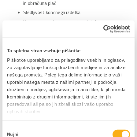
in obračuna plač
Sledljivost končnega izdelka
Povezovanje strojev in proizvodnih linij s
PANTHEON-om
Ta spletna stran vsebuje piškotke
Nadzorni proces v tovarnah živilske in konzervne
Piškotke uporabljamo za prilagoditev vsebin in oglasov,
industrije omogoča zgodnje odkrivanje ozkih grl,
za zagotavljanje funkcij družbenih medijev in za analize
pomanjkanja surovin ali opredelitev potrebe po
našega prometa. Poleg tega delimo informacije o vaši
ponovni prekinitvi delovnih nalogov glede na pogoje
uporabi našega mesta z našimi partnerji s področja
proizvodnje. Nadzor omogoča tudi analizo oziroma
družbenih medijev, oglaševanja in analitike, ki jih morda
primerjavo med načrtovanimi in dejanskimi
kombinirajo z drugimi informacijami, ki ste jim jih
proizvodnimi stroški ter s tem izračun dejanskih
posredovali ali pa so jih zbrali skozi vašo uporabo
proizvodnih stroškov. Proces nadzora omogoča
njihovih storitev.
tudi spremljanje zaposlenih in njihovo
uresničevanje normativov, ki je podlaga za
nagrajevanje na podlagi rezultatov.
Izbira
Nujni
soglasja