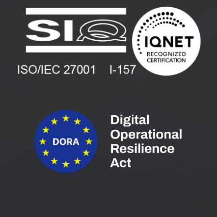
PANTHEON izobraževanja
Zaposlitev
Blog
Vlagatelji
Spletni seminarji
Pogoji in pogodbe
Priročniki