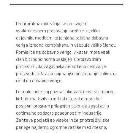
Prehrambna industrija se pri svojem
vsakodnevnem poslovanju srečuje z veliko
dejavniki, medtem ko je njena celotna dobavna
veriga izredno kompleksna in vsebuje veliko členov.
Pomislite na dobavno verigo, v kateri mora vsak
člen biti popolnoma usklajen s proizvodnim
procesom, da zagotavlja nemoteno delovanje
proizvodnje. Vsako najmanjše odstopanje vpliva na
celotno dobavno verigo.
Le malo industrij pozna tako zahtevne standarde,
kot jih ima živilska industrija, zato mora biti
poslovni program prilagojen tako, da zagotavlja
optimalno podporo posebnostim industrije.
Zahteve podjetij so visoke in že znotraj živilske
panoge najdemo ogromne razlike med mesno,