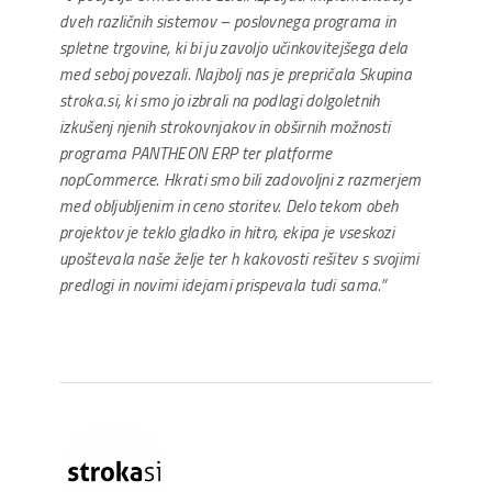
dveh različnih sistemov – poslovnega programa in
spletne trgovine, ki bi ju zavoljo učinkovitejšega dela
med seboj povezali. Najbolj nas je prepričala Skupina
stroka.si, ki smo jo izbrali na podlagi dolgoletnih
izkušenj njenih strokovnjakov in obširnih možnosti
programa PANTHEON ERP ter platforme
nopCommerce. Hkrati smo bili zadovoljni z razmerjem
med obljubljenim in ceno storitev. Delo tekom obeh
projektov je teklo gladko in hitro, ekipa je vseskozi
upoštevala naše želje ter h kakovosti rešitev s svojimi
predlogi in novimi idejami prispevala tudi sama.”