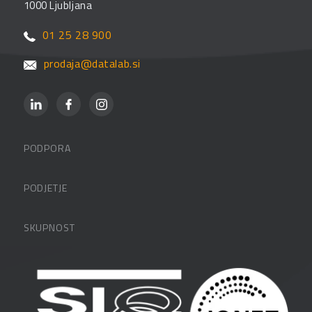
1000 Ljubljana
01 25 28 900
prodaja@datalab.si
PODPORA
Datalabova podpora
PODJETJE
Partnerji
O podjetju
SKUPNOST
FAQ – pogosta vprašanja
Kontakti
Uporabniške strani
PANTHEON izobraževanja
Zaposlitev
Blog
Vlagatelji