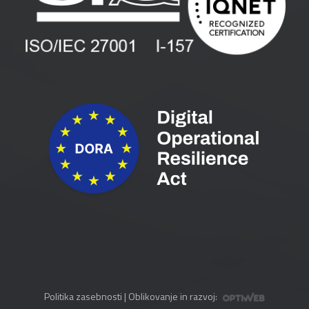
Spletni seminarji
Pogoji in pogodbe
Priročniki
Politika zasebnosti
| Oblikovanje in razvoj: