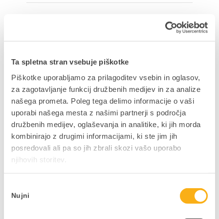
NAZAJ NA BLOG
Ta spletna stran vsebuje piškotke
Piškotke uporabljamo za prilagoditev vsebin in oglasov,
za zagotavljanje funkcij družbenih medijev in za analize
Ne zamudite podjetniških
našega prometa. Poleg tega delimo informacije o vaši
novosti in nasvetov
uporabi našega mesta z našimi partnerji s področja
družbenih medijev, oglaševanja in analitike, ki jih morda
V kolikor bi si želeli mesečno v svoj e-
kombinirajo z drugimi informacijami, ki ste jim jih
nabiralnik prejeti uporabne vsebine,
posredovali ali pa so jih zbrali skozi vašo uporabo
pisane na kožo vaši dejavnosti in vašim
njihovih storitev.
interesom, to zabeležite v obrazcu.
Izbira
PRIJAVITE SE NA E-NOVICE
Nujni
soglasja