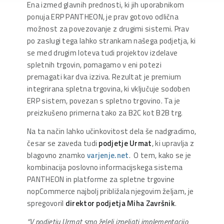
Ena izmed glavnih prednosti, ki jih uporabnikom
ponuja ERP PANTHEON, je prav gotovo odlična
možnost za povezovanje z drugimi sistemi. Prav
po zaslugi tega lahko strankam našega podjetja, ki
se med drugim loteva tudi projektov izdelave
spletnih trgovin, pomagamo v eni potezi
premagati kar dva izziva. Rezultat je premium
integrirana spletna trgovina, ki vključuje sodoben
ERP sistem, povezan s spletno trgovino. Ta je
preizkušeno primerna tako za B2C kot B2B trg.
Na ta način lahko učinkovitost dela še nadgradimo,
česar se zaveda tudi
podjetje Urmat
, ki upravlja z
blagovno znamko
varjenje.net
. O tem, kako se je
kombinacija poslovno informacijskega sistema
PANTHEON in platforme za spletne trgovine
nopCommerce najbolj približala njegovim željam, je
spregovoril
direktor podjetja Miha Završnik
.
“V podjetju Urmat smo želeli izpeljati implementacijo