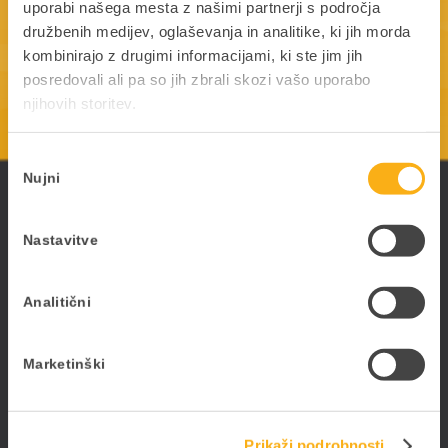
uporabi našega mesta z našimi partnerji s področja
družbenih medijev, oglaševanja in analitike, ki jih morda
kombinirajo z drugimi informacijami, ki ste jim jih
posredovali ali pa so jih zbrali skozi vašo uporabo
njihovih storitev.
Izbira
Nujni
soglasja
ePoslovanje
Poslujte hitreje, bolj prilagodljivo in enostavneje -
Nastavitve
poslujte elektronsko. Digitalizirajte poslovanje s
PANTHEON-om in storitvami ePoslovanja.
Analitični
Marketinški
Datalab SI d.o.o.
Hajdrihova ulica 28c
Prikaži podrobnosti