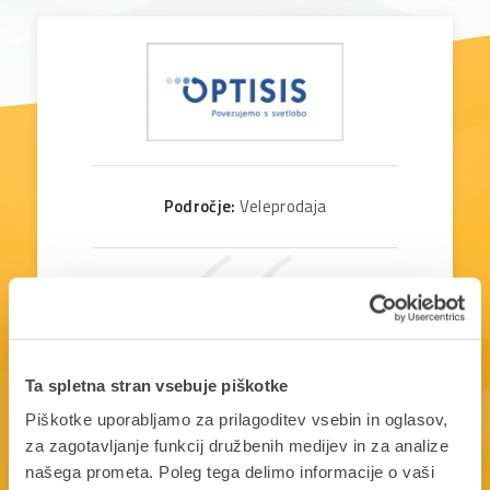
Področje:
Veleprodaja
PANTHEON nekako zna upoštevati človeški
vidik. Napake, ki jih uporabniki zagrešimo,
zna predvideti vnaprej in kar je pri vsem
najbolje, zanje ima že pripravljene rešitve.
Ta spletna stran vsebuje piškotke
Piškotke uporabljamo za prilagoditev vsebin in oglasov,
Mojca Sedej
za zagotavljanje funkcij družbenih medijev in za analize
vodja finančne službe | Optisis d.o.o.
našega prometa. Poleg tega delimo informacije o vaši