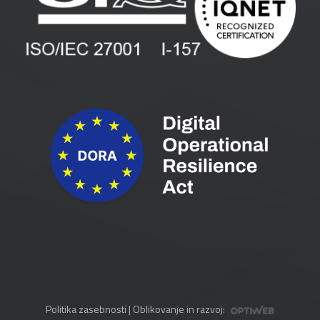
Spletni seminarji
Pogoji in pogodbe
Priročniki
Politika zasebnosti
| Oblikovanje in razvoj: