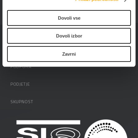
1000 Ljubljana
01 25 28 900
Dovoli vse
prodaja@datalab.si
Dovoli izbor
Zavrni
PODPORA
Datalabova podpora
PODJETJE
Partnerji
O podjetju
SKUPNOST
FAQ – pogosta vprašanja
Kontakti
Uporabniške strani
PANTHEON izobraževanja
Zaposlitev
Blog
Vlagatelji