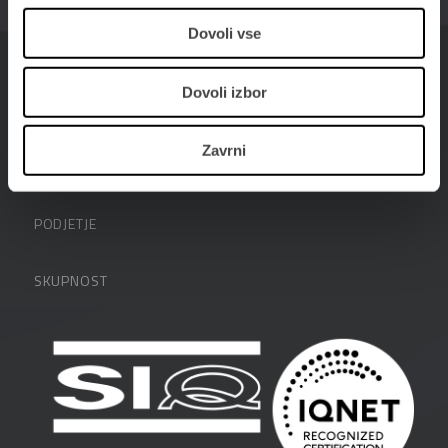
01 25 28 900
Dovoli vse
prodaja@datalab.si
Dovoli izbor
Zavrni
PODPORA
Datalabova podpora
PODJETJE
Partnerji
O podjetju
SKUPNOST
FAQ – pogosta vprašanja
Kontakti
Uporabniške strani
PANTHEON izobraževanja
Zaposlitev
Blog
Vlagatelji
Spletni seminarji
Pogoji in pogodbe