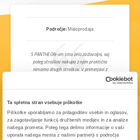
Področje:
Maloprodaja
S PANTHEON-om smo zelo zadovoljni, saj
poleg stroškov nakupa z njim praktično
nimamo drugih stroškov. V primerjavi z
drugimi programi smo dobili največ za to
ceno.
Ta spletna stran vsebuje piškotke
Marjan Hribar
vodja prodajalne, Condor | Ljudmila Hribar
Piškotke uporabljamo za prilagoditev vsebin in oglasov,
s.p.
za zagotavljanje funkcij družbenih medijev in za analize
našega prometa. Poleg tega delimo informacije o vaši
uporabi našega mesta z našimi partnerji s področja