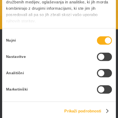
družbenih medijev, oglaševanja in analitike, ki jih morda
kombinirajo z drugimi informacijami, ki ste jim jih
posredovali ali pa so jih zbrali skozi vašo uporabo
njihovih storitev.
Izbira
ePoslovanje
Nujni
soglasja
Poslujte hitreje, bolj prilagodljivo in enostavneje -
poslujte elektronsko. Digitalizirajte poslovanje s
Nastavitve
PANTHEON-om in storitvami ePoslovanja.
Analitični
Marketinški
Datalab SI d.o.o.
Hajdrihova ulica 28c
1000 Ljubljana
Prikaži podrobnosti