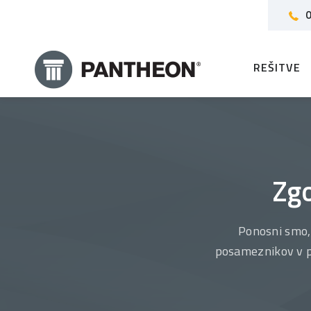
0
REŠITVE
Zg
Ponosni smo,
posameznikov v po