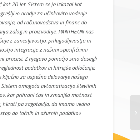
č kot 20 let. Sistem se je izkazal kot
grešljivo orodje za učinkovito vodenje
ovanja, od računovodstva in financ do
anja zalog in proizvodnje. PANTHEON nas
uje z zanesljivostjo, prilagodljivostjo in
stjo integracije z našimi specifičnimi
mi procesi. Z njegovo pomočjo smo dosegli
reglednost podatkov in hitrejše odločanje,
je ključno za uspešno delovanje našega
. Sistem omogoča avtomatizacijo številnih
ov, kar prihrani čas in zmanjša možnost
, hkrati pa zagotavlja, da imamo vedno
stop do točnih in ažurnih podatkov.
Ag