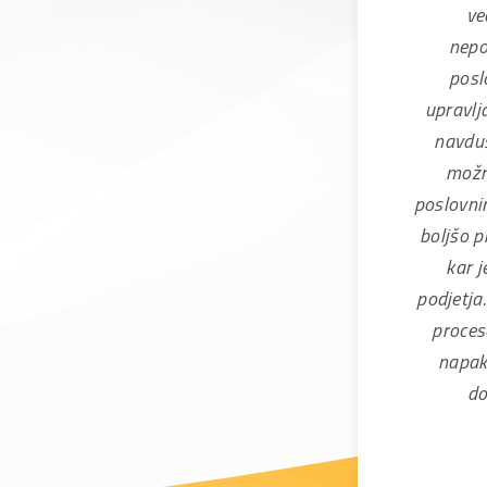
ve
nepo
posl
upravlj
navduš
možno
poslovni
boljšo p
kar 
podjetja
proces
napak
do