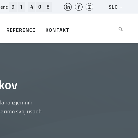
9
1
4
0
8
SLO
cenc
HR
EN
REFERENCE
KONTAKT
BIH
MK
RS
AL
ME
BG
kov
KS
dana izjemnih
merimo svoj uspeh.