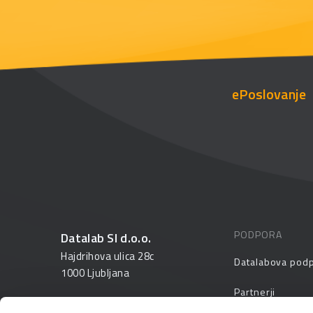
ePoslovanje
PODPORA
Datalab SI d.o.o.
Hajdrihova ulica 28c
Datalabova pod
1000 Ljubljana
Partnerji
01 25 28 900