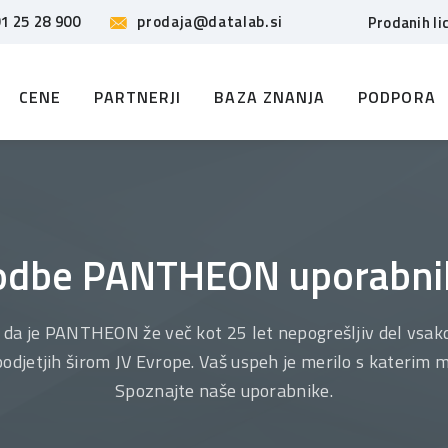
1 25 28 900
prodaja@datalab.si
Prodanih li
CENE
PARTNERJI
BAZA ZNANJA
PODPORA
odbe PANTHEON uporabni
 da je PANTHEON že več kot 25 let nepogrešljiv del vsak
djetjih širom JV Evrope. Vaš uspeh je merilo s katerim 
Spoznajte naše uporabnike.