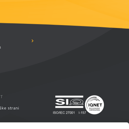
n
ST
ške strani