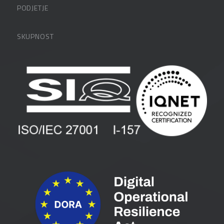
PODJETJE
Partnerji
O podjetju
SKUPNOST
FAQ – pogosta vprašanja
Kontakti
Uporabniške strani
PANTHEON izobraževanja
Zaposlitev
Blog
Vlagatelji
Spletni seminarji
Pogoji in pogodbe
Priročniki