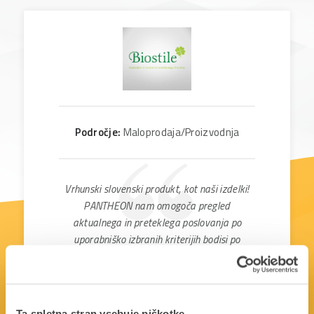
Področje:
Maloprodaja/Proizvodnja
Vrhunski slovenski produkt, kot naši izdelki!
PANTHEON nam omogoča pregled
aktualnega in preteklega poslovanja po
uporabniško izbranih kriterijih bodisi po
posameznih poslovnih enotah ali proizvodnih
oddelkih, času, izdelkih in podobno. Omogoča
vodenje in analizo vseh proizvodnih procesov
in popolno sledljivost ter podporo logističnim
Ta spletna stran vsebuje piškotke