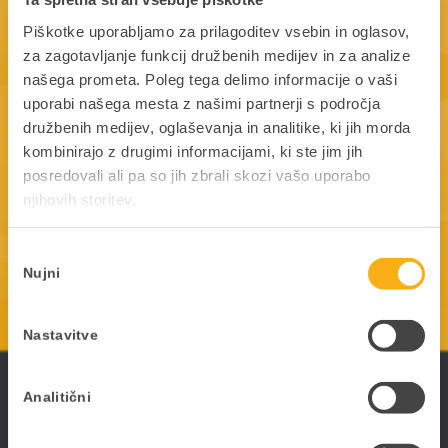
in ostalim poslovnim procesom. Je
Piškotke uporabljamo za prilagoditev vsebin in oglasov,
nepogrešljivo poslovno orodje tako za vodstvo
za zagotavljanje funkcij družbenih medijev in za analize
kot tudi na vseh ključnih delovnih postajah.
našega prometa. Poleg tega delimo informacije o vaši
uporabi našega mesta z našimi partnerji s področja
Majda Vodopivec
družbenih medijev, oglaševanja in analitike, ki jih morda
računovodja | Biovis d.o.o., trgovina in
kombinirajo z drugimi informacijami, ki ste jim jih
storitve
posredovali ali pa so jih zbrali skozi vašo uporabo
njihovih storitev.
Izbira
Nujni
soglasja
Nastavitve
ePoslovanje
Analitični
Poslujte hitreje, bolj prilagodljivo in enostavneje -