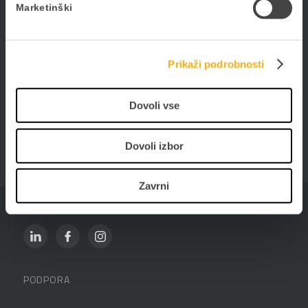
poslujte elektronsko. Digitalizirajte poslovanje s
Marketinški
PANTHEON-om in storitvami ePoslovanja.
Prikaži podrobnosti
Datalab SI d.o.o.
Dovoli vse
Hajdrihova ulica 28c
1000 Ljubljana
Dovoli izbor
01 25 28 900
Zavrni
prodaja@datalab.si
PODPORA
Datalabova podpora