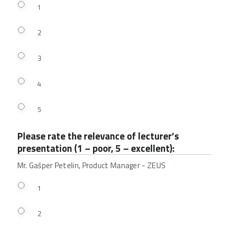
1
2
3
4
5
Please rate the relevance of lecturer’s
presentation (1 – poor, 5 – excellent):
Mr. Gašper Petelin, Product Manager - ZEUS
1
2