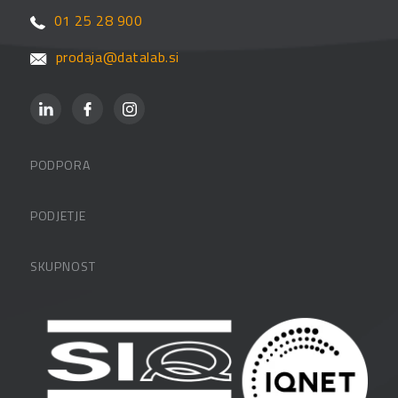
01 25 28 900
prodaja@datalab.si
PODPORA
Datalabova podpora
PODJETJE
Partnerji
O podjetju
SKUPNOST
FAQ – pogosta vprašanja
Kontakti
Uporabniške strani
PANTHEON izobraževanja
Zaposlitev
Blog
Vlagatelji
Spletni seminarji