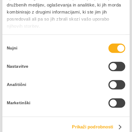
1
družbenih medijev, oglaševanja in analitike, ki jih morda
kombinirajo z drugimi informacijami, ki ste jim jih
2
posredovali ali pa so jih zbrali skozi vašo uporabo
njihovih storitev.
3
Izbira
4
Nujni
soglasja
5
Nastavitve
Were you satisfied with the information received and
the methods of communication prior the ZEUS Webinar
Analitični
and in between?
1
Marketinški
2
Prikaži podrobnosti
3