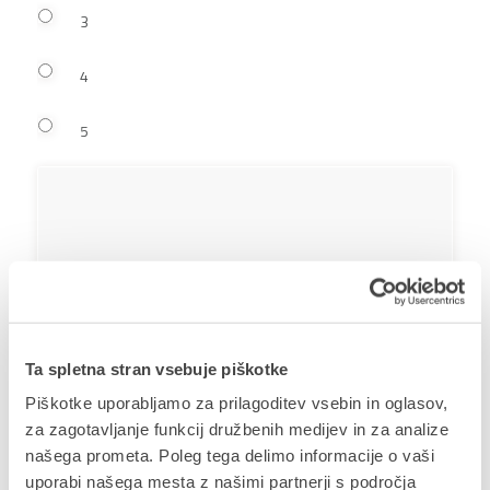
3
4
5
Comments, complains, etc. (please write your opinion)
Ta spletna stran vsebuje piškotke
Overall review of ZEUS Webinar organization
Piškotke uporabljamo za prilagoditev vsebin in oglasov,
(1 – poor, 5 – excellent)
za zagotavljanje funkcij družbenih medijev in za analize
How do you rate the ZEUS Webinar organization overall?
našega prometa. Poleg tega delimo informacije o vaši
uporabi našega mesta z našimi partnerji s področja