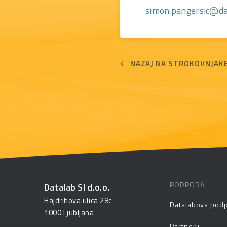
simon.pangersic@da
NAZAJ NA STROKOVNJAK
PODPORA
Datalab SI d.o.o.
Hajdrihova ulica 28c
Datalabova pod
1000 Ljubljana
Partnerji