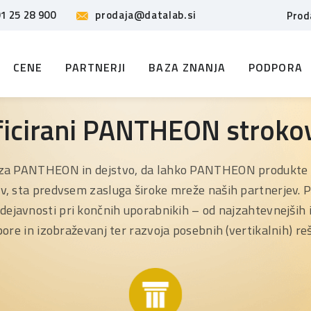
1 25 28 900
prodaja@datalab.si
Prod
CENE
PARTNERJI
BAZA ZNANJA
PODPORA
ficirani PANTHEON stroko
za PANTHEON in dejstvo, da lahko PANTHEON produkte u
v, sta predvsem zasluga široke mreže naših partnerjev. 
e dejavnosti pri končnih uporabnikih – od najzahtevnejših
ore in izobraževanj ter razvoja posebnih (vertikalnih) reš