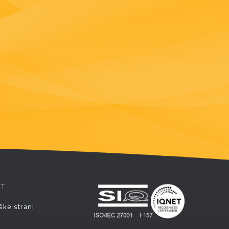
ST
ške strani