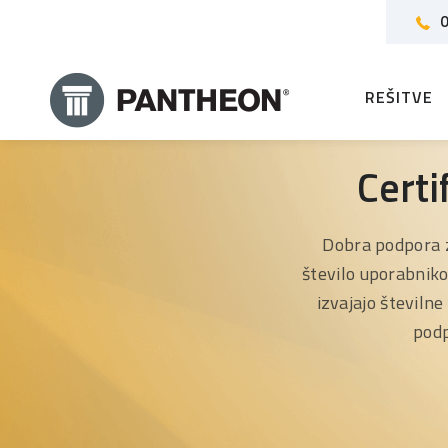
0
REŠITVE
Certi
Dobra podpora 
število uporabniko
izvajajo številn
podp