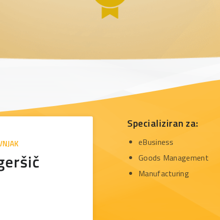
Specializiran za:
eBusiness
VNJAK
geršič
Goods Management
Manufacturing