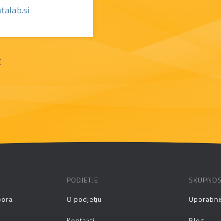
talab.si
E
PODJETJE
SKUPNO
pora
O podjetju
Uporabni
Kontakti
Blog