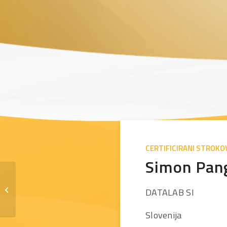
CERTIFICIRANI STROKO
Simon Pan
Domen Lukančič
DATALAB SI
Slovenija