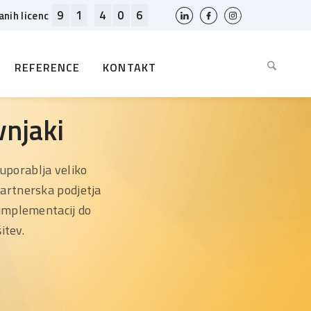
9
1
4
0
6
anih licenc
REFERENCE
KONTAKT
vnjaki
porablja veliko
Partnerska podjetja
 implementacij do
itev.