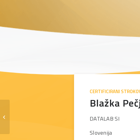
CERTIFICIRANI STROKO
Blažka Peč
Simon Pangeršič
DATALAB SI
Slovenija