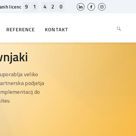
9
1
4
2
0
anih licenc
REFERENCE
KONTAKT
vnjaki
porablja veliko
Partnerska podjetja
 implementacij do
itev.