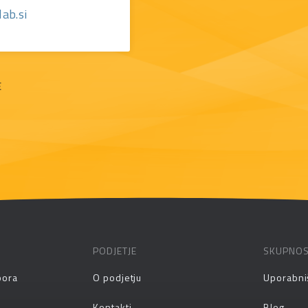
ab.si
E
PODJETJE
SKUPNO
pora
O podjetju
Uporabni
Kontakti
Blog