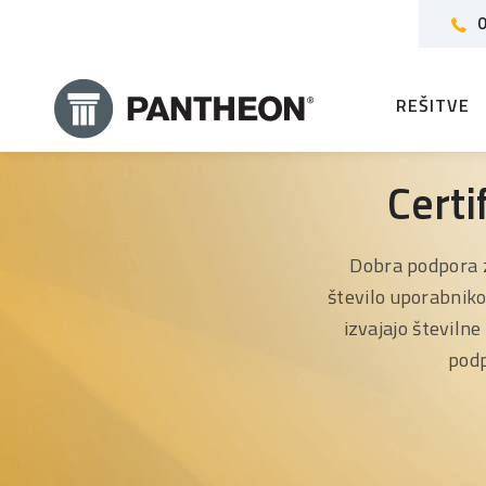
0
REŠITVE
Certi
Dobra podpora 
število uporabniko
izvajajo številn
podp