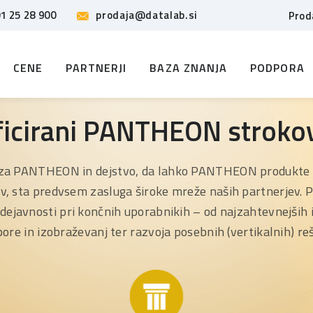
1 25 28 900
prodaja@datalab.si
Prod
CENE
PARTNERJI
BAZA ZNANJA
PODPORA
ficirani PANTHEON stroko
za PANTHEON in dejstvo, da lahko PANTHEON produkte u
v, sta predvsem zasluga široke mreže naših partnerjev. 
e dejavnosti pri končnih uporabnikih – od najzahtevnejših
ore in izobraževanj ter razvoja posebnih (vertikalnih) reš