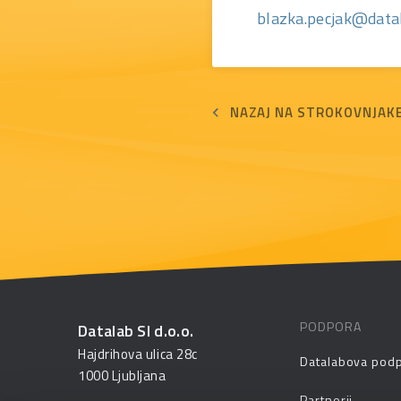
blazka.pecjak@datal
NAZAJ NA STROKOVNJAK
PODPORA
Datalab SI d.o.o.
Hajdrihova ulica 28c
Datalabova pod
1000 Ljubljana
Partnerji