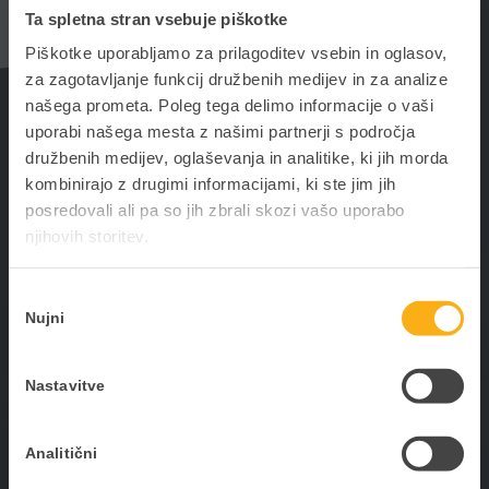
Ta spletna stran vsebuje piškotke
Piškotke uporabljamo za prilagoditev vsebin in oglasov,
za zagotavljanje funkcij družbenih medijev in za analize
našega prometa. Poleg tega delimo informacije o vaši
uporabi našega mesta z našimi partnerji s področja
družbenih medijev, oglaševanja in analitike, ki jih morda
kombinirajo z drugimi informacijami, ki ste jim jih
posredovali ali pa so jih zbrali skozi vašo uporabo
njihovih storitev.
Vam lahko pomagamo pri izboljšanju
Izbira
poslovnih rezultatov?
Nujni
Dovoljujem, da Datalab SI d.o.o. in Datalab d.d. moje
soglasja
Obrnite se na naše prijazne svetovalce s katerimi
osebne podatke do preklica hranita in obdelujeta za
namene, podrobno opisane tukaj, ki vključujejo
boste poiskali rešitev, ki bo optimizirala vaše procese
Nastavitve
spremljanje mojih aktivnosti na spletni strani ter
in olajšala poslovni vsakdan.
mojih zanimanj z namenom oblikovanja persona z
namenom oblikovanja personaliziranih vsebin in
01 25 28 900
Analitični
ponudb.
prodaja@datalab.si
DA*