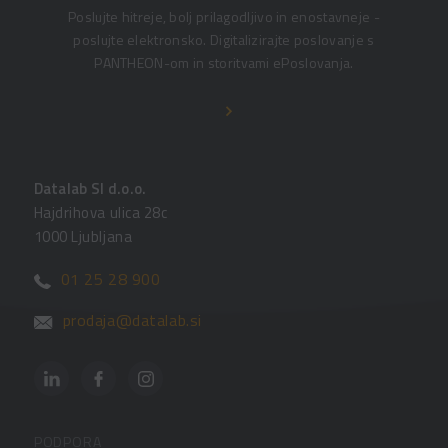
Poslujte hitreje, bolj prilagodljivo in enostavneje -
poslujte elektronsko. Digitalizirajte poslovanje s
PANTHEON-om in storitvami ePoslovanja.
Datalab SI d.o.o.
Hajdrihova ulica 28c
1000 Ljubljana
01 25 28 900
prodaja@datalab.si
PODPORA