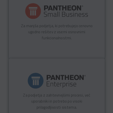
PANTHEON Small Business omogoča
zanesljivo podporo ključnim procesom ter
večji nadzor nad poslovanjem brez
Za manjša podjetja, ki potrebujejo cenovno
kompleksnih nastavitev.
ugodno rešitev z vsemi osnovnimi
funkcionalnostmi.
Več o PANTHEON Small Business
PANTHEON Enterprise je celovit ERP sistem,
ki podpira kompleksno poslovanje, analitiko
in dolgoročno rast podjetja.
Za podjetja z zahtevnejšimi procesi, več
uporabniki in potrebo po visoki
Več o PANTHEON Enterprise
prilagodljivosti sistema.