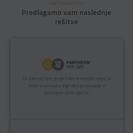
PANTHEON REŠITVE
Predlagamo vam naslednje
rešitve
PANTHEON Web Light omogoča pregledno
vodenje osnovnih poslovnih procesov, delo od
kjerkoli in hiter začetek uporabe brez
Za samostojne podjetnike in manjše ekipe, ki
zahtevne uvedbe.
želijo enostavno digitalno poslovanje z
dostopom prek spleta.
Več o PANTHEON Web Light