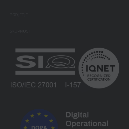
Datalabova podpora
PODJETJE
Partnerji
O podjetju
SKUPNOST
FAQ – pogosta vprašanja
Kontakti
Uporabniške strani
PANTHEON izobraževanja
Zaposlitev
Blog
Vlagatelji
Spletni seminarji
Pogoji in pogodbe
Priročniki