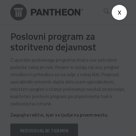
X
Poslovni program za
storitveno dejavnost
Z uporabo poslovnega programa imate vse potrebne
podatke takoj pri roki. Prejem in izdaja računa, pregled
stroškov in prihodkov so na voljo z nekaj kliki. Preprost
uporabniški vmesnik olajša delo vsem uporabnikom,
celosten vpogled v stanje poslovanja navduši poslovodje,
kvaliteten poslovni program pa pripomorete tudi k
zadovoljstvu strank.
Zaupajte rešitvi, kjer so ljudje na prvem mestu.
INDIVIDUALNI TERMIN