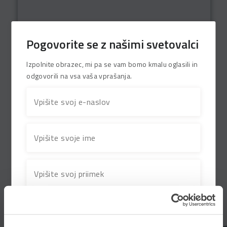
Pogovorite se z našimi svetovalci
Izpolnite obrazec, mi pa se vam bomo kmalu oglasili in
PANTHEON Retail omogoča učinkovito
odgovorili na vsa vaša vprašanja.
vodenje blagajniškega poslovanja ne glede na
lokacijo, obseg ali kompleksnost prodajnih
mest.
Za podjetja v maloprodaji, ki potrebujejo
stabilno in prilagodljivo blagajniško rešitev.
Več o PANTHEON Retail