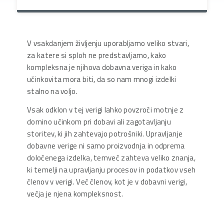
V vsakdanjem življenju uporabljamo veliko stvari,
za katere si sploh ne predstavljamo, kako
kompleksna je njihova dobavna veriga in kako
učinkovita mora biti, da so nam mnogi izdelki
stalno na voljo.
Vsak odklon v tej verigi lahko povzroči motnje z
domino učinkom pri dobavi ali zagotavljanju
storitev, ki jih zahtevajo potrošniki. Upravljanje
dobavne verige ni samo proizvodnja in odprema
določenega izdelka, temveč zahteva veliko znanja,
ki temelji na upravljanju procesov in podatkov vseh
členov v verigi. Več členov, kot je v dobavni verigi,
večja je njena kompleksnost.