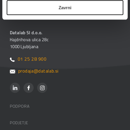
Zavrni
Datalab SI d.o.o.
Hajdrihova ulica 28c
1000 Ljubljana
01 25 28 900
prodaja@datalab.si
PODPORA
Datalabova podpora
PODJETJE
Partnerji