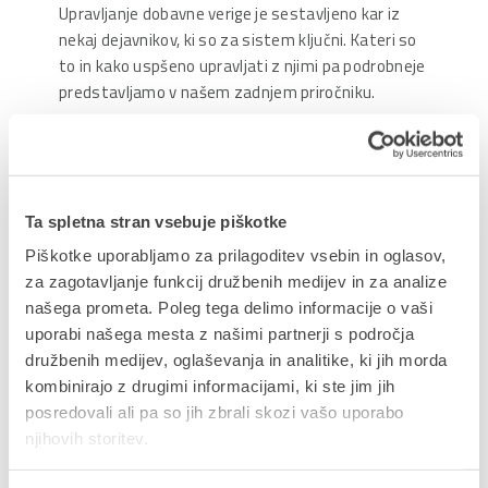
Upravljanje dobavne verige je sestavljeno kar iz
nekaj dejavnikov, ki so za sistem ključni. Kateri so
to in kako uspšeno upravljati z njimi pa podrobneje
predstavljamo v našem zadnjem priročniku.
Delite prispevek
Ta spletna stran vsebuje piškotke
Piškotke uporabljamo za prilagoditev vsebin in oglasov,
za zagotavljanje funkcij družbenih medijev in za analize
našega prometa. Poleg tega delimo informacije o vaši
uporabi našega mesta z našimi partnerji s področja
NAZAJ NA PRIROČNIKE
družbenih medijev, oglaševanja in analitike, ki jih morda
kombinirajo z drugimi informacijami, ki ste jim jih
posredovali ali pa so jih zbrali skozi vašo uporabo
njihovih storitev.
Ne zamudite podjetniških