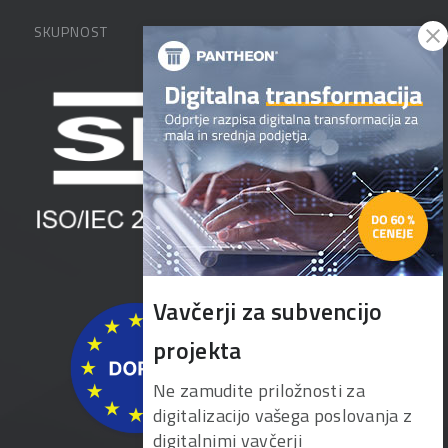
O podjetju
SKUPNOST
FAQ – pogosta vprašanja
Kontakti
Uporabniške strani
PANTHEON izobraževanja
Zaposlitev
Blog
Vlagatelji
Spletni seminarji
Pogoji in pogodbe
Priročniki
Vavčerji za subvencijo
projekta
Ne zamudite priložnosti za
digitalizacijo vašega poslovanja z
digitalnimi vavčerji