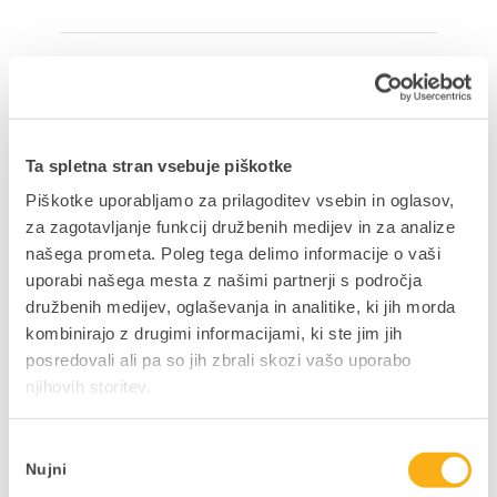
Delite prispevek
Ta spletna stran vsebuje piškotke
Piškotke uporabljamo za prilagoditev vsebin in oglasov,
NAZAJ NA PRIROČNIKE
za zagotavljanje funkcij družbenih medijev in za analize
našega prometa. Poleg tega delimo informacije o vaši
uporabi našega mesta z našimi partnerji s področja
družbenih medijev, oglaševanja in analitike, ki jih morda
kombinirajo z drugimi informacijami, ki ste jim jih
Ne zamudite podjetniških
posredovali ali pa so jih zbrali skozi vašo uporabo
njihovih storitev.
novosti in nasvetov
V kolikor bi si želeli mesečno v svoj e-
Izbira
nabiralnik prejeti uporabne vsebine,
Nujni
soglasja
pisane na kožo vaši dejavnosti in vašim