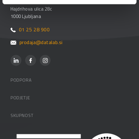
Datalab SI d.o.o.
Hajdrihova ulica 28c
1000 Ljubljana
01 25 28 900
prodaja@datalab.si
PODPORA
Datalabova podpora
PODJETJE
Partnerji
O podjetju
SKUPNOST
FAQ – pogosta vprašanja
Kontakti
Uporabniške strani
PANTHEON izobraževanja
Zaposlitev