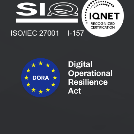
Blog
Vlagatelji
Spletni seminarji
Pogoji in pogodbe
Priročniki