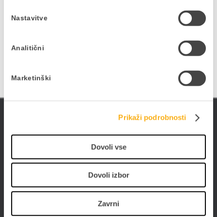
interesom, to zabeležite v obrazcu.
Nastavitve
PRIJAVITE SE NA E-NOVICE
Analitični
Marketinški
ePoslovanje
Prikaži podrobnosti
Poslujte hitreje, bolj prilagodljivo in enostavneje -
poslujte elektronsko. Digitalizirajte poslovanje s
Dovoli vse
PANTHEON-om in storitvami ePoslovanja.
Dovoli izbor
Zavrni