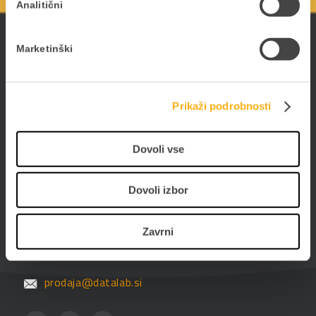
Analitični
ePoslovanje
Marketinški
Poslujte hitreje, bolj prilagodljivo in enostavneje -
poslujte elektronsko. Digitalizirajte poslovanje s
PANTHEON-om in storitvami ePoslovanja.
Prikaži podrobnosti
Dovoli vse
Datalab SI d.o.o.
Dovoli izbor
Hajdrihova ulica 28c
1000 Ljubljana
Zavrni
01 25 28 900
prodaja@datalab.si