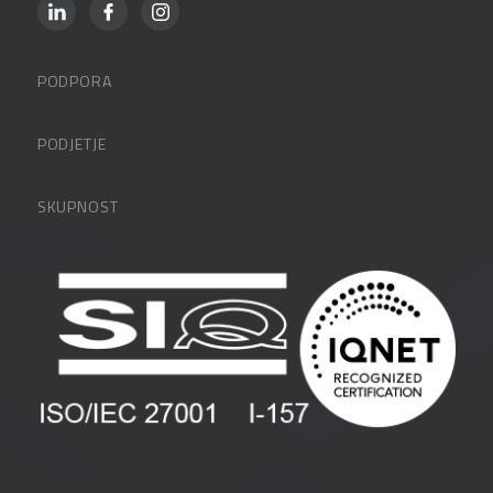
PODPORA
Datalabova podpora
PODJETJE
Partnerji
O podjetju
SKUPNOST
FAQ – pogosta vprašanja
Kontakti
Uporabniške strani
PANTHEON izobraževanja
Zaposlitev
Blog
Vlagatelji
Spletni seminarji
Pogoji in pogodbe
Priročniki