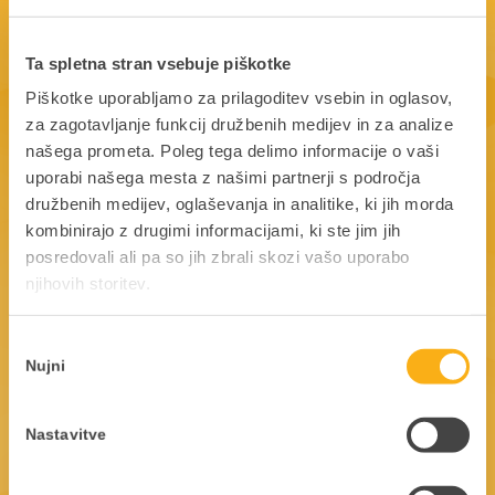
Ta spletna stran vsebuje piškotke
Piškotke uporabljamo za prilagoditev vsebin in oglasov,
Ste pripravljeni, da skupaj začnemo
za zagotavljanje funkcij družbenih medijev in za analize
zgodbo o uspehu?
našega prometa. Poleg tega delimo informacije o vaši
uporabi našega mesta z našimi partnerji s področja
V kolikor niste našli odgovorov na svoja vprašanja, se
družbenih medijev, oglaševanja in analitike, ki jih morda
obrnite na Datalabov podporni center.
kombinirajo z drugimi informacijami, ki ste jim jih
PANTHEON uporabniki pa lahko pobrskate tudi po
posredovali ali pa so jih zbrali skozi vašo uporabo
uporabniških straneh, ki so prava zakladnica znanja.
njihovih storitev.
01 252 89 11
Izbira
podpora@datalab.si
Nujni
soglasja
OBIŠČITE UPORABNIŠKE STRANI
Nastavitve