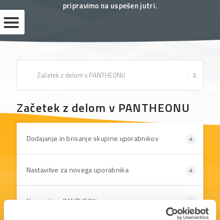
pripravimo na uspešen jutri.
PODPORA
IMPLEMENTACIJA
IZOBRAŽEVANJA
POGOSTA
Začetek z delom v PANTHEONU
VPRAŠANJA
BREZPLAČNA
GRADIVA
Dodajanje in brisanje skupine uporabnikov
UPORABNIŠKE
Nastavitve za novega uporabnika
STRANI
Namestitev PANTHEON-a