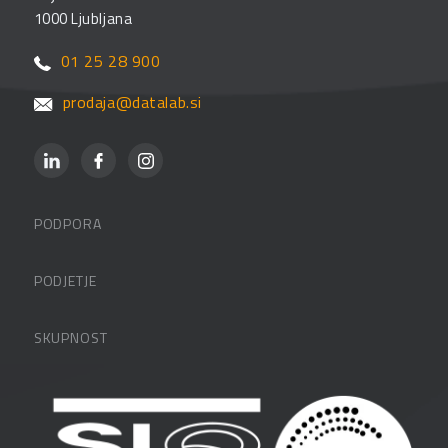
1000 Ljubljana
01 25 28 900
prodaja@datalab.si
PODPORA
Datalabova podpora
PODJETJE
Partnerji
O podjetju
SKUPNOST
FAQ – pogosta vprašanja
Kontakti
Uporabniške strani
PANTHEON izobraževanja
Zaposlitev
Blog