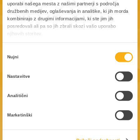
uporabi našega mesta z našimi partnerji s področja
družbenih medijev, oglaševanja in analitike, ki jih morda
KONEKTOR LICENCE
kombinirajo z drugimi informacijami, ki ste jim jih
posredovali ali pa so jih zbrali skozi vašo uporabo
njihovih storitev.
Kaj so Konektor licence in kdaj jih potrebujem?
Izbira
Nujni
soglasja
Ste pripravljeni, da skupaj začnemo
Nastavitve
zgodbo o uspehu?
Analitični
V kolikor niste našli odgovorov na svoja vprašanja, se
obrnite na Datalabov podporni center.
PANTHEON uporabniki pa lahko pobrskate tudi po
Marketinški
uporabniških straneh, ki so prava zakladnica znanja.
01 252 89 11