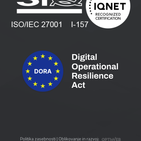
Vlagatelji
Spletni seminarji
Pogoji in pogodbe
Priročniki
Politika zasebnosti
| Oblikovanje in razvoj: