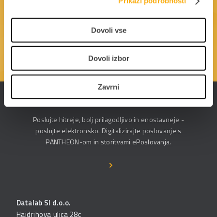
Prikaži podrobnosti
podpora@datalab.si
Dovoli vse
OBIŠČITE UPORABNIŠKE STRANI
Dovoli izbor
Zavrni
ePoslovanje
Poslujte hitreje, bolj prilagodljivo in enostavneje -
poslujte elektronsko. Digitalizirajte poslovanje s
PANTHEON-om in storitvami ePoslovanja.
Datalab SI d.o.o.
Hajdrihova ulica 28c