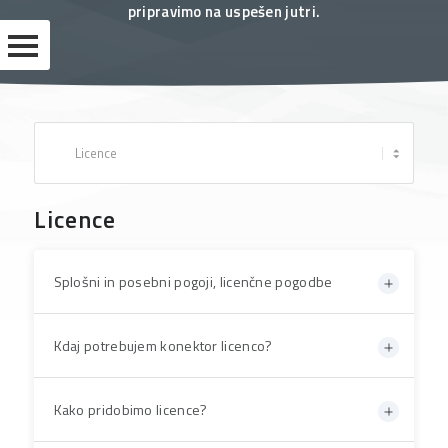
pripravimo na uspešen jutri.
PODPORA
IMPLEMENTACIJA
IZOBRAŽEVANJA
POGOSTA
Licence
VPRAŠANJA
BREZPLAČNA
GRADIVA
Splošni in posebni pogoji, licenčne pogodbe
UPORABNIŠKE
Kdaj potrebujem konektor licenco?
STRANI
Kako pridobimo licence?