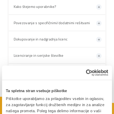
Kako štejemo uporabnike?
Povezovanje s specifičnimi/dodatnimi rešitvami
Dokupovanje in nadgradnja licenc
Licenciranje in serijske številke
Kaj se zgodi po porabi vsega zakupljenega
prostora v PANTHEON Gostovanju?
Ta spletna stran vsebuje piškotke
Kaj pomeni mesečni najem licence?
Piškotke uporabljamo za prilagoditev vsebin in oglasov,
za zagotavljanje funkcij družbenih medijev in za analize
Kaj pomeni nakup licence?
našega prometa. Poleg tega delimo informacije o vaši