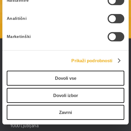
prodaja@datalab.si
Nastavitve
Analitični
KONTAKTIRAJTE NAS
Marketinški
ePoslovanje
Poslujte hitreje, bolj prilagodljivo in enostavneje -
Prikaži podrobnosti
poslujte elektronsko. Digitalizirajte poslovanje s
PANTHEON-om in storitvami ePoslovanja.
Dovoli vse
Dovoli izbor
Datalab SI d.o.o.
Zavrni
Hajdrihova ulica 28c
1000 Ljubljana