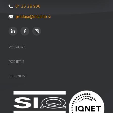
01 25 28 900
prodaja@datalab.si
PODPORA
Datalabova podpora
PODJETJE
Partnerji
O podjetju
SKUPNOST
FAQ – pogosta vprašanja
Kontakti
Uporabniške strani
PANTHEON izobraževanja
Zaposlitev
Blog
Vlagatelji
Spletni seminarji