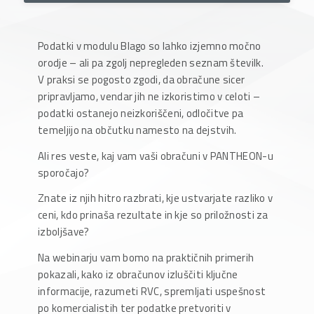
Podatki v modulu Blago so lahko izjemno močno
orodje – ali pa zgolj nepregleden seznam številk.
V praksi se pogosto zgodi, da obračune sicer
pripravljamo, vendar jih ne izkoristimo v celoti –
podatki ostanejo neizkoriščeni, odločitve pa
temeljijo na občutku namesto na dejstvih.
Ali res veste, kaj vam vaši obračuni v PANTHEON-u
sporočajo?
Znate iz njih hitro razbrati, kje ustvarjate razliko v
ceni, kdo prinaša rezultate in kje so priložnosti za
izboljšave?
Na webinarju vam bomo na praktičnih primerih
pokazali, kako iz obračunov izluščiti ključne
informacije, razumeti RVC, spremljati uspešnost
po komercialistih ter podatke pretvoriti v