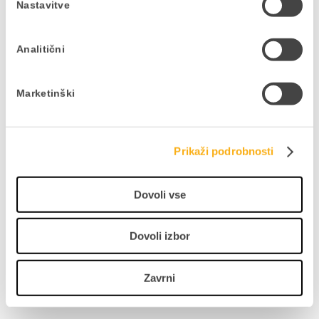
edu@datalab.si
. V primeru nepravočasne odjave
Nastavitve
ali neudeležbe vam bomo žal primorani zaračunati
celotno vrednost zneska.
Analitični
Pridržujemo si pravico do spremembe terminov,
oblike izvedbe izobraževanj in vsebine
Marketinški
izobraževanj! Vse pravice pridržane.
Prikaži podrobnosti
Dovoli vse
Dovoli izbor
Predavatelj:
Aleksander Hafner
Zavrni
Svetovalec za podporo