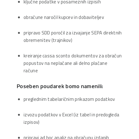
ključne podatke v posameznih izpisih
obračune naročil kupcev in dobaviteljev
pripravo SDD poročil za izvajanje SEPA direktnih
obremenitev (trajnikov)
kreiranje cassa sconto dokumentov za obračun
popustov na neplačane ali delno plačane
račune
Poseben poudarek bomo namenili:
preglednim tabelaričnim prikazom podatkov
izvozu podatkov v Excel (iz tabel in predogleda
izpisov)
pripravi ad hoc analiz na obračunu izdanih