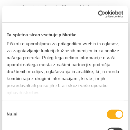
Cena izobraževanja:
90 eur
+ ddv / osebo
Izobraževanje lahko spremljate v obliki:
Spletno izobraževanje (webinar) ali preko
ogleda posnetka (* vsi udeleženci po koncu
Ta spletna stran vsebuje piškotke
izobraževanja, prejmete dostop do posnetka in
gradiva
Piškotke uporabljamo za prilagoditev vsebin in oglasov,
za zagotavljanje funkcij družbenih medijev in za analize
Pogoji udeležbe in odjave:
našega prometa. Poleg tega delimo informacije o vaši
uporabi našega mesta z našimi partnerji s področja
Pogoji prijave/odjave: Na izobraževanje se lahko
družbenih medijev, oglaševanja in analitike, ki jih morda
prijavite do zaključka zbiranja prijav (en delovni dan
kombinirajo z drugimi informacijami, ki ste jim jih
pred pričetkom izobraževanja) oz. do zapolnitve
posredovali ali pa so jih zbrali skozi vašo uporabo
prostih mest. Po tem roku lahko prijavo izjemoma
njihovih storitev.
oddate po elektronski pošti na naslov
edu@datalab.si
ali po telefonu št. (01) 252 89 11.
Izbira
V kolikor se želite odjaviti vas prosimo, da to
Nujni
soglasja
storite pisno najkasneje 2 delovna dneva pred
izobraževanjem na elektronski naslov