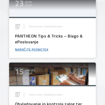
23
APRIL
2026
PANTHEON IZOBRAŽEVANJA
PANTHEON Tips & Tricks – Blago &
ePoslovanje
NAROČITE POSNETEK
15
JANUAR
2026
PANTHEON IZOBRAŽEVANJA
Obvladovanje in kontrola zalog ter