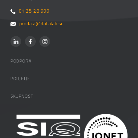
01 25 28 900
prodaja@datalab.si
PODPORA
Datalabova podpora
PODJETJE
Partnerji
O podjetju
SKUPNOST
FAQ – pogosta vprašanja
Kontakti
Uporabniške strani
PANTHEON izobraževanja
Zaposlitev
Blog
Vlagatelji
Spletni seminarji