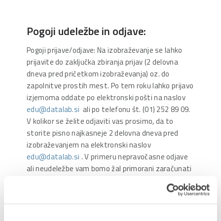
Pogoji udeležbe in odjave:
Pogoji prijave/odjave: Na izobraževanje se lahko
prijavite do zaključka zbiranja prijav (2 delovna
dneva pred pričetkom izobraževanja) oz. do
zapolnitve prostih mest. Po tem roku lahko prijavo
izjemoma oddate po elektronski pošti na naslov
edu@datalab.si
ali po telefonu št. (01) 252 89 09.
V kolikor se želite odjaviti vas prosimo, da to
storite pisno najkasneje 2 delovna dneva pred
izobraževanjem na elektronski naslov
edu@datalab.si
. V primeru nepravočasne odjave
ali neudeležbe vam bomo žal primorani zaračunati
celotno vrednost zneska.
Pridržujemo si pravico do spremembe terminov,
oblike izvedbe izobraževanj in vsebine