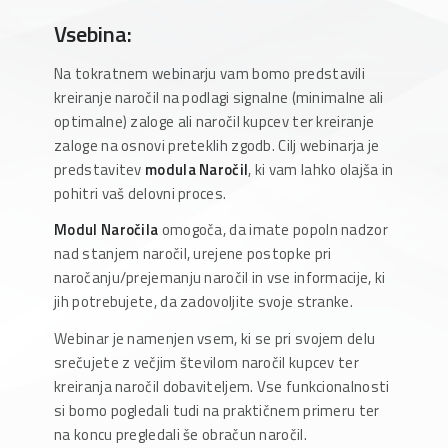
Vsebina:
Na tokratnem webinarju vam bomo predstavili
kreiranje naročil na podlagi signalne (minimalne ali
optimalne) zaloge ali naročil kupcev ter kreiranje
zaloge na osnovi preteklih zgodb. Cilj webinarja je
predstavitev
modula Naročil
, ki vam lahko olajša in
pohitri vaš delovni proces.
Modul Naročila
omogoča, da imate popoln nadzor
nad stanjem naročil, urejene postopke pri
naročanju/prejemanju naročil in vse informacije, ki
jih potrebujete, da zadovoljite svoje stranke.
Webinar je namenjen vsem, ki se pri svojem delu
srečujete z večjim številom naročil kupcev ter
kreiranja naročil dobaviteljem. Vse funkcionalnosti
si bomo pogledali tudi na praktičnem primeru ter
na koncu pregledali še obračun naročil.