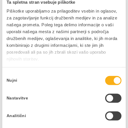
izobraževanj! Vse pravice pridržane.
Ta spletna stran vsebuje piškotke
Piškotke uporabljamo za prilagoditev vsebin in oglasov,
za zagotavljanje funkcij družbenih medijev in za analize
našega prometa. Poleg tega delimo informacije o vaši
uporabi našega mesta z našimi partnerji s področja
družbenih medijev, oglaševanja in analitike, ki jih morda
kombinirajo z drugimi informacijami, ki ste jim jih
posredovali ali pa so jih zbrali skozi vašo uporabo
Predavatelj:
Anita Bučar
njihovih storitev.
Svetovalka za podporo, DATALAB SI d.o.o.
Izbira
Nujni
soglasja
Delite prispevek
Nastavitve
Analitični