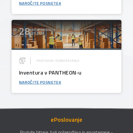
NAROČITE POSNETEK
28
NOVEMBER
2024
PANTHEON IZOBRAŽEVANJA
Inventura v PANTHEON-u
NAROČITE POSNETEK
ePoslovanje
Poslujte hitreje, bolj prilagodljivo in enostavneje -