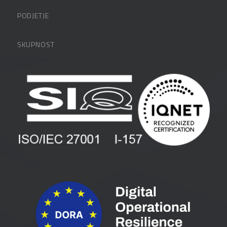
Datalabova podpora
PODJETJE
Partnerji
O podjetju
SKUPNOST
FAQ – pogosta vprašanja
Kontakti
Uporabniške strani
PANTHEON izobraževanja
Zaposlitev
Blog
Vlagatelji
Spletni seminarji
Pogoji in pogodbe
Priročniki