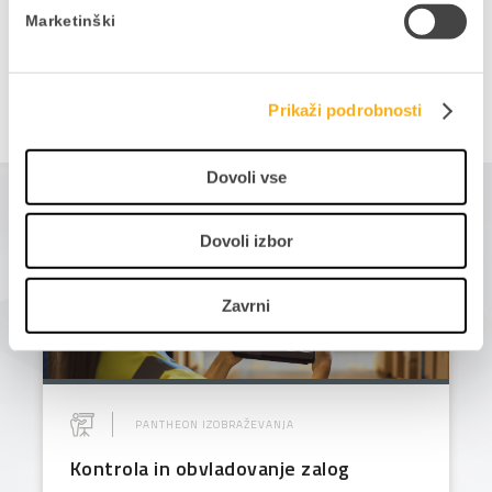
NAZAJ NA NAPOVEDNIK
Marketinški
Prikaži podrobnosti
Dovoli vse
Morda bi vas zanimalo tudi
Dovoli izbor
16
Zavrni
JANUAR
2025
PANTHEON IZOBRAŽEVANJA
Kontrola in obvladovanje zalog