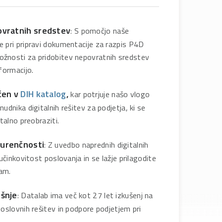
ovratnih sredstev
: S pomočjo naše
 pri pripravi dokumentacije za razpis P4D
žnosti za pridobitev nepovratnih sredstev
formacijo.
čen v
DIH katalog
,
kar potrjuje našo vlogo
udnika digitalnih rešitev za podjetja, ki se
talno preobraziti.
urenčnosti
: Z uvedbo naprednih digitalnih
 učinkovitost poslovanja in se lažje prilagodite
am.
ušnje
: Datalab ima več kot 27 let izkušenj na
oslovnih rešitev in podpore podjetjem pri