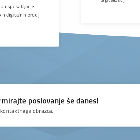
mo usposabljanje
h digitalnih orodij
rmirajte poslovanje še danes!
 kontaktnega obrazca.