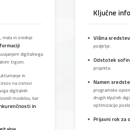
Ključne inf
 mala in srednje
Višina sredstev
sformaciji
podjetje.
uvajanjem digitalnega
Odstotek sofin
talnim trgom.
projekta.
kturiranje in
Namen sredste
ocesov na osnovi
programske oprem
viga digitalnih
drugih ključnih di
lovnih modelov, kar
optimizacijo poslo
onkurenčnosti in
Prijavni rok za 
gitalne