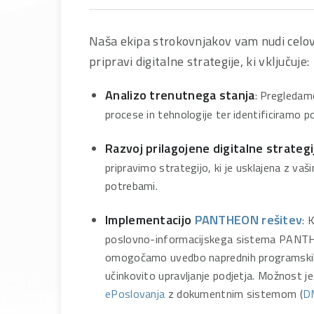
Naša ekipa strokovnjakov vam nudi celov
pripravi digitalne strategije, ki vključuje:
Analizo trenutnega stanja
: Pregledam
procese in tehnologije ter identificiramo po
Razvoj prilagojene digitalne strategi
pripravimo strategijo, ki je usklajena z vašim
potrebami.
Implementacijo
PANTHEON rešitev
: 
poslovno-informacijskega sistema PAN
omogočamo uvedbo naprednih programskih
učinkovito upravljanje podjetja. Možnost je
ePoslovanja
z dokumentnim sistemom (
D