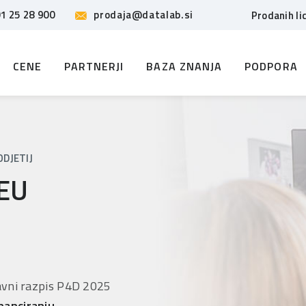
1 25 28 900
prodaja@datalab.si
Prodanih li
CENE
PARTNERJI
BAZA ZNANJA
PODPORA
ODJETIJ
 EU
javni razpis P4D 2025
nanciranju