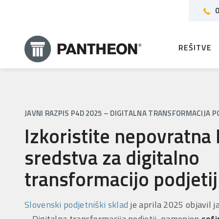
0
REŠITVE
JAVNI RAZPIS P4D 2025 – DIGITALNA TRANSFORMACIJA P
Izkoristite nepovratna
sredstva za digitalno
transformacijo podjetij
Slovenski podjetniški sklad
je aprila 2025 objavil 
– Digitalna transformacija podjetij, namenjen
sofi