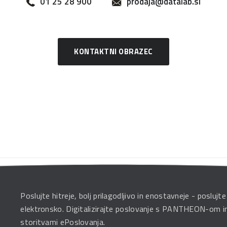
01 25 28 900
prodaja@datalab.si
KONTAKTNI OBRAZEC
Poslujte hitreje, bolj prilagodljivo in enostavneje - poslujte
elektronsko. Digitalizirajte poslovanje s PANTHEON-om i
storitvami ePoslovanja.