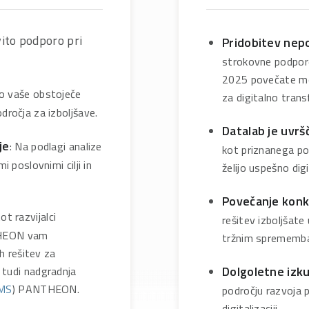
ito podporo pri
Pridobitev nep
strokovne podpore
2025 povečate mo
o vaše obstoječe
za digitalno trans
dročja za izboljšave.
Datalab je uvrš
je
: Na podlagi analize
kot priznanega pon
i poslovnimi cilji in
želijo uspešno digi
Povečanje konk
Kot razvijalci
rešitev izboljšate
THEON vam
tržnim sprememb
 rešitev za
Dolgoletne izk
 tudi nadgradnja
MS
) PANTHEON.
področju razvoja p
digitalizaciji.