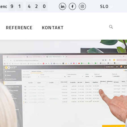
9
1
4
2
0
SLO
cenc
HR
EN
REFERENCE
KONTAKT
BIH
MK
RS
AL
ME
BG
KS