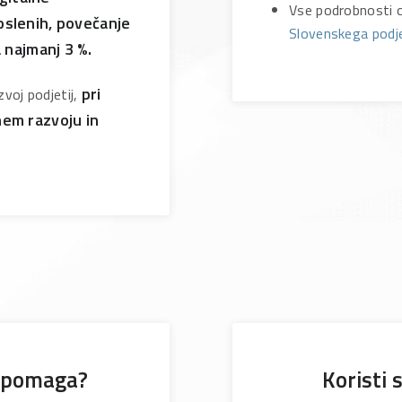
Vse podrobnosti o 
oslenih, povečanje
Slovenskega podj
najmanj 3 %.
pri
voj podjetij,
em razvoju in
 pomaga?
Koristi