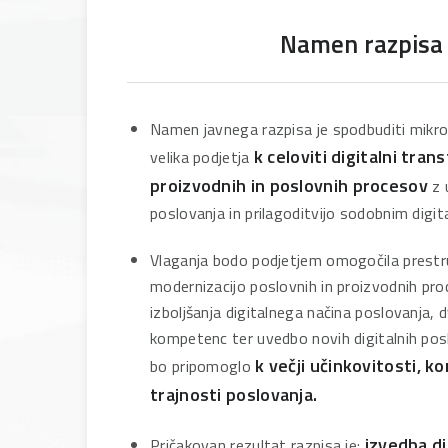
Namen razpisa
Namen javnega razpisa je spodbuditi mikro,
k celoviti digitalni tran
velika podjetja
proizvodnih in poslovnih procesov
z 
poslovanja in prilagoditvijo sodobnim digi
Vlaganja bodo podjetjem omogočila prestru
modernizacijo poslovnih in proizvodnih pr
izboljšanja digitalnega načina poslovanja, d
kompetenc ter uvedbo novih digitalnih pos
k večji učinkovitosti, k
bo pripomoglo
trajnosti poslovanja.
izvedba di
Pričakovan rezultat razpisa je: