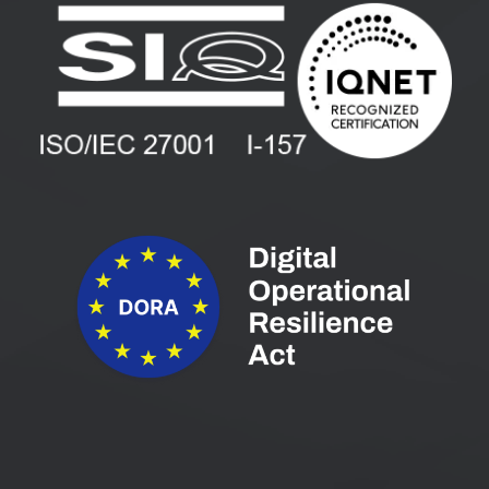
Zaposlitev
Blog
Vlagatelji
Spletni seminarji
Pogoji in pogodbe
Priročniki