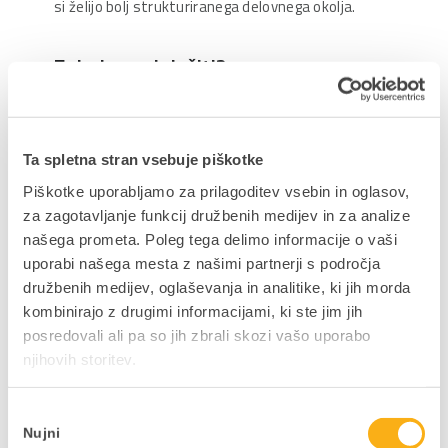
si želijo bolj strukturiranega delovnega okolja.
Zakaj se udeležiti?
Na webinarju boste dobili praktičen vpogled v to,
kako lahko zmanjšate operativni kaos, izboljšate
pregled nad procesi ter ustvarite bolj urejeno
Ta spletna stran vsebuje piškotke
delovno okolje. Pokazali bomo, kako prepoznati
Piškotke uporabljamo za prilagoditev vsebin in oglasov,
skrite stroške in neučinkovitosti, izboljšati
za zagotavljanje funkcij družbenih medijev in za analize
uporabniško izkušnjo zaposlenih ter uvesti prve
našega prometa. Poleg tega delimo informacije o vaši
izboljšave hitro, postopoma in brez velikih
uporabi našega mesta z našimi partnerji s področja
projektov.
družbenih medijev, oglaševanja in analitike, ki jih morda
kombinirajo z drugimi informacijami, ki ste jim jih
posredovali ali pa so jih zbrali skozi vašo uporabo
PRIJAVITE SE ZDAJ
njihovih storitev.
Izbira
Nujni
soglasja