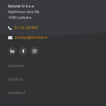
Datalab SI d.o.o.
Hajdrihova ulica 28c
1000 Ljubljana
01 25 28 900
prodaja@datalab.si
PODPORA
Datalabova podpora
PODJETJE
Partnerji
O podjetju
SKUPNOST
FAQ – pogosta vprašanja
Kontakti
Uporabniške strani
PANTHEON izobraževanja