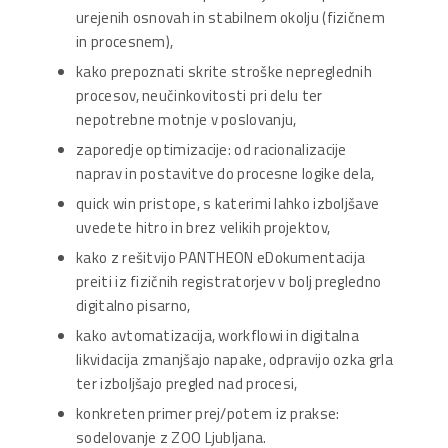
urejenih osnovah in stabilnem okolju (fizičnem
in procesnem),
kako prepoznati skrite stroške nepreglednih
procesov, neučinkovitosti pri delu ter
nepotrebne motnje v poslovanju,
zaporedje optimizacije: od racionalizacije
naprav in postavitve do procesne logike dela,
quick win pristope, s katerimi lahko izboljšave
uvedete hitro in brez velikih projektov,
kako z rešitvijo PANTHEON eDokumentacija
preiti iz fizičnih registratorjev v bolj pregledno
digitalno pisarno,
kako avtomatizacija, workflowi in digitalna
likvidacija zmanjšajo napake, odpravijo ozka grla
ter izboljšajo pregled nad procesi,
konkreten primer prej/potem iz prakse:
sodelovanje z ZOO Ljubljana.