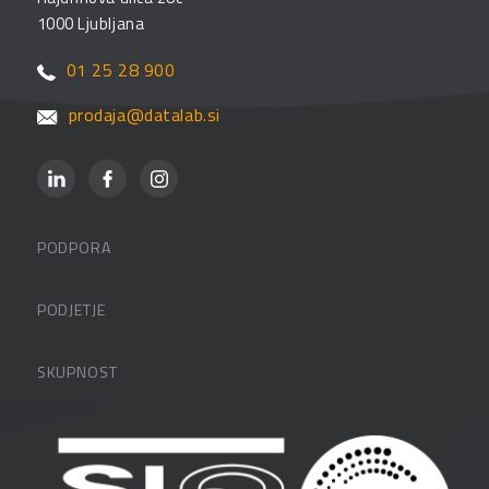
1000 Ljubljana
01 25 28 900
prodaja@datalab.si
PODPORA
Datalabova podpora
PODJETJE
Partnerji
O podjetju
SKUPNOST
FAQ – pogosta vprašanja
Kontakti
Uporabniške strani
PANTHEON izobraževanja
Zaposlitev
Blog