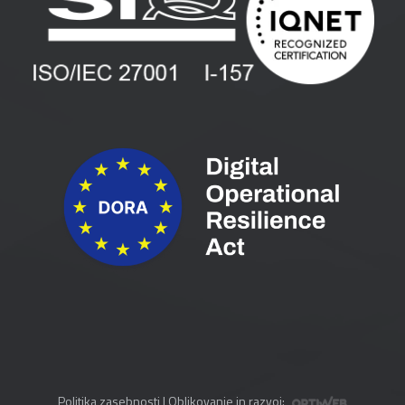
Vlagatelji
Spletni seminarji
Pogoji in pogodbe
Priročniki
Politika zasebnosti
| Oblikovanje in razvoj: