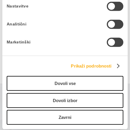
Delite prispevek
Nastavitve
Analitični
Marketinški
NAZAJ NA SPLETNE SEMINARJE
Prikaži podrobnosti
Dovoli vse
Morda bi vas zanimalo tudi
Dovoli izbor
Zavrni
27
AVGUST 2026