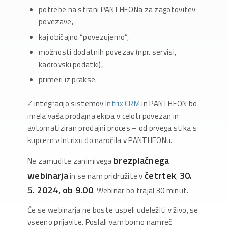
potrebe na strani PANTHEONa za zagotovitev
povezave,
kaj običajno “povezujemo”,
možnosti dodatnih povezav (npr. servisi,
kadrovski podatki),
primeri iz prakse.
Z integracijo sistemov
Intrix CRM
in PANTHEON bo
imela vaša prodajna ekipa v celoti povezan in
avtomatiziran prodajni proces – od prvega stika s
kupcem v Intrixu do naročila v PANTHEONu.
brezplačnega
Ne zamudite zanimivega
webinarja
četrtek
30.
in se nam pridružite v
,
5. 2024, ob 9.00
. Webinar bo trajal 30 minut.
Če se webinarja ne boste uspeli udeležiti v živo, se
vseeno prijavite. Poslali vam bomo namreč