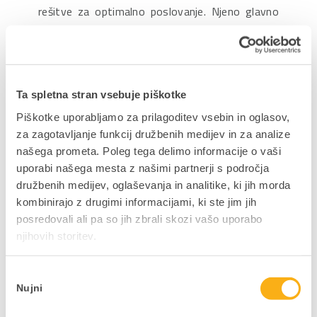
rešitve za optimalno poslovanje. Njeno glavno
vodilo pri svetovanju je najti pravo rešitev za
podjetje ter zadovoljstvo stranke.
Ta spletna stran vsebuje piškotke
Piškotke uporabljamo za prilagoditev vsebin in oglasov,
za zagotavljanje funkcij družbenih medijev in za analize
Predavatelj:
Borut Skok - INTERA
našega prometa. Poleg tega delimo informacije o vaši
uporabi našega mesta z našimi partnerji s področja
Borut Skok svetuje pri snovanju in vpeljavi Intrix
družbenih medijev, oglaševanja in analitike, ki jih morda
rešitev v različna podjetja in organizacije. Deluje
kombinirajo z drugimi informacijami, ki ste jim jih
tudi kot vodja projektne ekipe. Problematike in
posredovali ali pa so jih zbrali skozi vašo uporabo
izzive skupaj z naročniki oblikuje v
njihovih storitev.
standardizirane procese, podprte z namenskimi
funkcionalnostmi v Intrixu.
Izbira
Nujni
soglasja