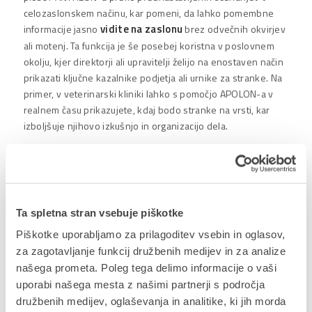
celozaslonskem načinu, kar pomeni, da lahko pomembne
vidite na zaslonu
informacije jasno
brez odvečnih okvirjev
ali motenj. Ta funkcija je še posebej koristna v poslovnem
okolju, kjer direktorji ali upravitelji želijo na enostaven način
prikazati ključne kazalnike podjetja ali urnike za stranke. Na
primer, v veterinarski kliniki lahko s pomočjo APOLON-a v
realnem času prikazujete, kdaj bodo stranke na vrsti, kar
izboljšuje njihovo izkušnjo in organizacijo dela.
Poleg tega APOLON deluje tudi v spletnem okolju PANTHEON
Web, kar omogoča, da lahko prilagojene nadzorne plošče in
urnike dostopate preko spletnega brskalnika na katerem
koli pametnem telefonu, tablici ali računalniku. To je izjemno
Ta spletna stran vsebuje piškotke
uporabno za tiste, ki želijo dostopati do svojih podatkov na
poti ali zunaj pisarne.
Piškotke uporabljamo za prilagoditev vsebin in oglasov,
za zagotavljanje funkcij družbenih medijev in za analize
Licenciranje APOLON-a je prilagodljivo in ga je mogoče
našega prometa. Poleg tega delimo informacije o vaši
kombinirati z različnimi licencami PANTHEON-a, kar omogoča,
uporabi našega mesta z našimi partnerji s področja
da lahko vsako podjetje prilagodi svoje potrebe.
družbenih medijev, oglaševanja in analitike, ki jih morda