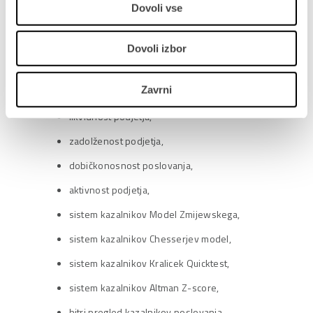
Dovoli vse
avtomatsko odpiranje nadzorne plošče ob prijavi v
PANTHEON,
Dovoli izbor
prikaz OLAP ali SQL podatkov,
številne predpripravljene plošče:
Zavrni
ekonomičnost poslovanja,
likvidnost podjetja,
zadolženost podjetja,
dobičkonosnost poslovanja,
aktivnost podjetja,
sistem kazalnikov Model Zmijewskega,
sistem kazalnikov Chesserjev model,
sistem kazalnikov Kralicek Quicktest,
sistem kazalnikov Altman Z-score,
hitri pregled kazalnikov poslovanja.