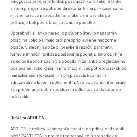
omogočajo prirejanje funkcij posameznikom. Tako je lahko
sistem prirejen za potrebe direktorja, ki mu prikazuje samo
ključne kazalce in podatke, analitiku ali finančniku pa
prikazuje bolj podrobne, specifične podatke.
Uporabniki si lahko naredijo poljubno število nadzornih
plošč, na voljo pa imajo tudi predpripravljene nadzorne
plošče. V slednjih so že pripravljeni različni parametri,
formule in načini prikaza poslovanja podjetja, tako da jih je
samo potrebno napolniti s podatki in že lahko pregledujemo
poslovanje. Tako ključnih informacij ni več potrebno iskati po
najrazličnejših lokacijah, jih prepisovati, kopirati in
združevati na ločenih dokumentih. Vse potrebne informacije
za sprejemanje dobrih poslovnih odločitev so dostopne z
nekaj kliki.
Rešitev APOLON
APOLON je rešitev, ki omogoča enostaven prikaz nadzornih
plošč PANTHEON-a preko prednastavljenih scenarijev v