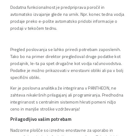
Dodatna funkcionalnost je predpriprava poročil in
avtomatsko izvajanje glede na urnik. Npr. konec tedna vodja
prodaje preko e-pošte avtomatsko pridobi informacije o
prodaji v tekočem tednu.
Pregled poslovanja se lahko priredi potrebam zaposlenih.
Tako bo na primer direktor pregledoval druge podatke kot
prodajnik, le-ta pa spet drugačne kot vodja računovodstva.
Podatke je možno prikazovati v enostavni obliki ali pa v bolj
specifični obliki.
Ker je poslovna analitika že integrirana v PANTHEON, ne
zahteva nikakršnih prilagajanj ali programiranja. Predhodna
integriranost s centralnim sistemom hkrati pomeni nižjo
ceno in manjše stroške vzdrževanja!
Prilagodljivo vašim potrebam
Nadzorne plošče so izredno enostavne za uporabo in