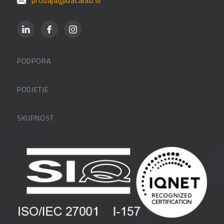
PODPORA
Datalabova podpora
PODJETJE
Partnerji
O podjetju
SKUPNOST
FAQ – pogosta vprašanja
Kontakti
Uporabniške strani
PANTHEON izobraževanja
Zaposlitev
Blog
Vlagatelji
Spletni seminarji
Pogoji in pogodbe
Priročniki