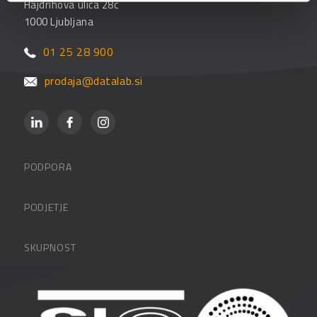
Hajdrihova ulica 28c
1000 Ljubljana
01 25 28 900
prodaja@datalab.si
PODPORA
Datalabova podpora
PODJETJE
Partnerji
O podjetju
SKUPNOST
FAQ – pogosta vprašanja
Kontakti
Uporabniške strani
PANTHEON izobraževanja
Zaposlitev
Blog