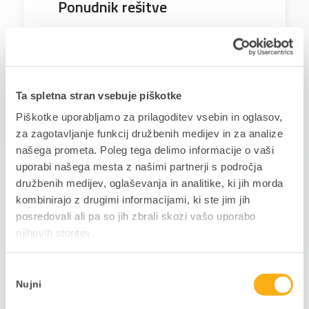
Ponudnik rešitve
Ta spletna stran vsebuje piškotke
Piškotke uporabljamo za prilagoditev vsebin in oglasov,
www.panlab.si
za zagotavljanje funkcij družbenih medijev in za analize
našega prometa. Poleg tega delimo informacije o vaši
uporabi našega mesta z našimi partnerji s področja
+386(0) 1 320 06 30
družbenih medijev, oglaševanja in analitike, ki jih morda
kombinirajo z drugimi informacijami, ki ste jim jih
info@panlab.si
posredovali ali pa so jih zbrali skozi vašo uporabo
njihovih storitev.
Lokacija:
Ljubljana, Tržič
Izbira
Nujni
soglasja