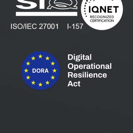
Vlagatelji
Spletni seminarji
Pogoji in pogodbe
Priročniki