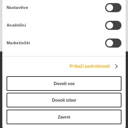
ŽELIM VEČ INFORMACIJ
Nastavitve
Analitični
Marketinški
ePoslovanje
Prikaži podrobnosti
Poslujte hitreje, bolj prilagodljivo in enostavneje -
poslujte elektronsko. Digitalizirajte poslovanje s
Dovoli vse
PANTHEON-om in storitvami ePoslovanja.
Dovoli izbor
Zavrni
Datalab SI d.o.o.