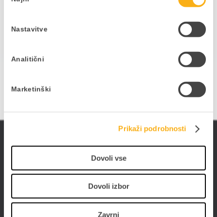
soglasja
Nastavitve
ŽELIM VEČ INFORMACIJ
Analitični
Marketinški
Prikaži podrobnosti
ePoslovanje
Poslujte hitreje, bolj prilagodljivo in enostavneje -
Dovoli vse
poslujte elektronsko. Digitalizirajte poslovanje s
PANTHEON-om in storitvami ePoslovanja.
Dovoli izbor
Zavrni