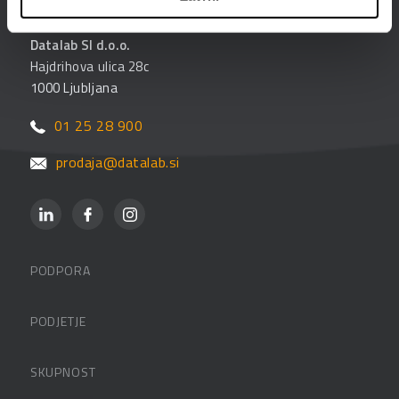
Datalab SI d.o.o.
Hajdrihova ulica 28c
1000 Ljubljana
01 25 28 900
prodaja@datalab.si
PODPORA
Datalabova podpora
PODJETJE
Partnerji
O podjetju
SKUPNOST
FAQ – pogosta vprašanja
Kontakti