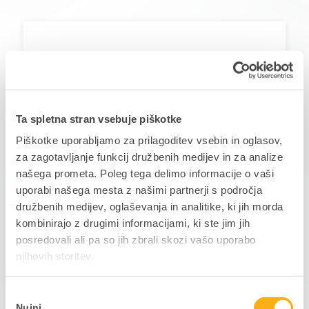
Ponudnik rešitve
Ta spletna stran vsebuje piškotke
Piškotke uporabljamo za prilagoditev vsebin in oglasov,
za zagotavljanje funkcij družbenih medijev in za analize
www.jamada.si
našega prometa. Poleg tega delimo informacije o vaši
uporabi našega mesta z našimi partnerji s področja
družbenih medijev, oglaševanja in analitike, ki jih morda
+386 (0)2 330 53 50
kombinirajo z drugimi informacijami, ki ste jim jih
posredovali ali pa so jih zbrali skozi vašo uporabo
podpora@jamada.si
njihovih storitev.
Izbira
Lokacija:
Cesta k Tamu 12, 2000 Maribor
Nujni