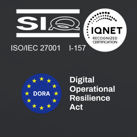
Uporabniške strani
PANTHEON izobraževanja
Zaposlitev
Blog
Vlagatelji
Spletni seminarji
Pogoji in pogodbe
Priročniki