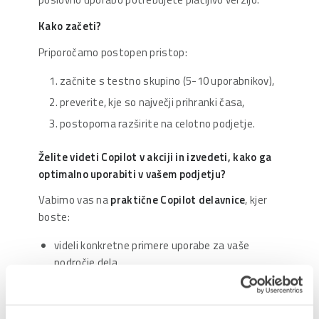
Kako začeti?
Priporočamo postopen pristop:
začnite s testno skupino (5-10 uporabnikov),
preverite, kje so največji prihranki časa,
postopoma razširite na celotno podjetje.
Želite videti Copilot v akciji in izvedeti, kako ga
optimalno uporabiti v vašem podjetju?
Vabimo vas na
praktične Copilot delavnice
, kjer
boste:
videli konkretne primere uporabe za vaše
področje dela,
vpogledali v najboljše prakse za maksimalen
prihranek časa,