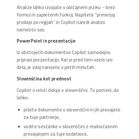
Analize lahko izvajate v običajnem jeziku – brez
formul in zapletenih funkcij. Napišete “primerjaj
prodajo po regijah” in Copilot naredi analizo
namesto vas.
PowerPoint in prezentacije
Iz obstoječih dokumentov Copilot samodejno
pripravi prezentacijo. Kar je pred tem vzelo uro
dela, je zdaj narejeno v petih minutah.
Slovenščina kot prednost
Copilot v celoti deluje v slovenščini. To pomeni, da
lahko:
pišete dokumente v slovenščini in jih prevajate
za tuje partnerje,
vodite sestanke v slovenščini z realnočasnim
prevajanjem za tuje sodelavce,