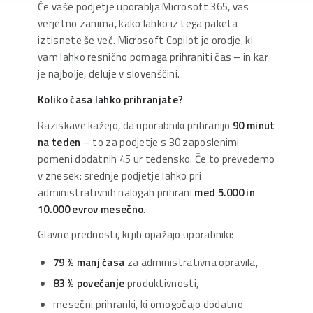
Če vaše podjetje uporablja Microsoft 365, vas
verjetno zanima, kako lahko iz tega paketa
iztisnete še več. Microsoft Copilot je orodje, ki
vam lahko resnično pomaga prihraniti čas – in kar
je najbolje, deluje v slovenščini.
Koliko časa lahko prihranjate?
Raziskave kažejo, da uporabniki prihranijo
90 minut
na teden
– to za podjetje s 30 zaposlenimi
pomeni dodatnih 45 ur tedensko. Če to prevedemo
v znesek: srednje podjetje lahko pri
administrativnih nalogah prihrani
med 5.000 in
10.000 evrov mesečno
.
Glavne prednosti, ki jih opažajo uporabniki:
79 % manj časa
za administrativna opravila,
83 % povečanje
produktivnosti,
mesečni prihranki, ki omogočajo dodatno