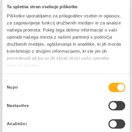
dobili odgovore na vaša vprašanja o
Ta spletna stran vsebuje piškotke
implementaciji.
Piškotke uporabljamo za prilagoditev vsebin in oglasov,
Znanja, ki jih osvojite na Copilot delavnici:
za zagotavljanje funkcij družbenih medijev in za analize
našega prometa. Poleg tega delimo informacije o vaši
Kaj je Microsoft Copilot
uporabi našega mesta z našimi partnerji s področja
Uporaba Copilota v M365 okolju
družbenih medijev, oglaševanja in analitike, ki jih morda
Uporaba brezplačnega Copilot orodja
kombinirajo z drugimi informacijami, ki ste jim jih
posredovali ali pa so jih zbrali skozi vašo uporabo
Konkretni primeri uporabe
njihovih storitev.
Kako poskrbeti za varnost pri uporabi orodja
Veščine dobrega prompt-inga
Izbira
Nujni
soglasja
Pridobite več informacij o
Microsoft Copilot orodju
ali se
prijavite na Copilot delavnico
.
Nastavitve
Analitični