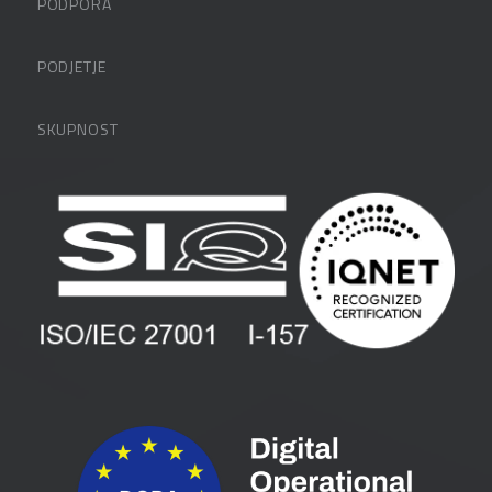
PODPORA
Datalabova podpora
PODJETJE
Partnerji
O podjetju
SKUPNOST
FAQ – pogosta vprašanja
Kontakti
Uporabniške strani
PANTHEON izobraževanja
Zaposlitev
Blog
Vlagatelji
Spletni seminarji
Pogoji in pogodbe
Priročniki