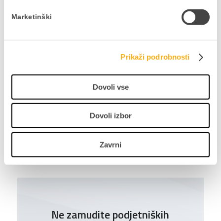
Marketinški
Avtor:
Skupina stroka.si
Prikaži podrobnosti
Delite prispevek
Dovoli vse
Dovoli izbor
Zavrni
NAZAJ NA BLOG
Ne zamudite podjetniških