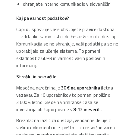
ohranjate interno komunikacijo v slovenščini.
Kaj pa varnost podatkov?
Copilot spoštuje vaše obstoječe pravice dostopa
– vidi lahko samo tisto, do česar že imate dostop.
Komunikacija se ne shranjuje, vaši podatki pa se ne
uporabljajo za učenje sistema. To pomeni
skladnost z GDPR in varnost vaših poslovnih
informacij.
Stroški in povračilo
Mesečna naročnina je
30 € na uporabnika
(letna
vezava). Za 10 uporabnikov to pomeni približno
3.600 € letno. Glede na prihranke časa se
investicija običajno povrne v
8-12 mesecih
.
Brezplačna različica obstaja, vendar ne deluje z
vašimi dokumenti in e-pošto – za resnično varno
poslovno uporabo potrebujete plačljivo verzijo.