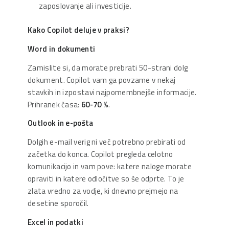
zaposlovanje ali investicije.
Kako Copilot deluje v praksi?
Word in dokumenti
Zamislite si, da morate prebrati 50-strani dolg
dokument. Copilot vam ga povzame v nekaj
stavkih in izpostavi najpomembnejše informacije.
Prihranek časa:
60-70 %
.
Outlook in e-pošta
Dolgih e-mail verig ni več potrebno prebirati od
začetka do konca. Copilot pregleda celotno
komunikacijo in vam pove: katere naloge morate
opraviti in katere odločitve so še odprte. To je
zlata vredno za vodje, ki dnevno prejmejo na
desetine sporočil.
Excel in podatki