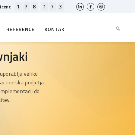
1
7
8
1
7
3
licenc
REFERENCE
KONTAKT
vnjaki
porablja veliko
Partnerska podjetja
 implementacij do
itev.