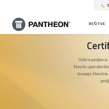
0
REŠITVE
Certi
Dobra podpora 
število uporabniko
izvajajo številn
podp