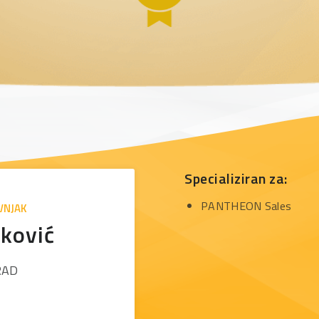
Specializiran za:
PANTHEON Sales
VNJAK
ković
RAD