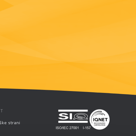
ST
ške strani