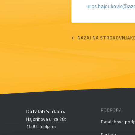
uros.hajdukovic@azel
NAZAJ NA STROKOVNJAK
PODPORA
Datalab SI d.o.o.
Hajdrihova ulica 28c
Datalabova pod
1000 Ljubljana
Partnerji