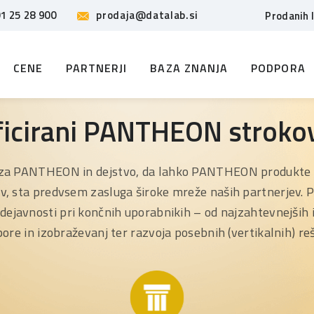
1 25 28 900
prodaja@datalab.si
Prodanih 
CENE
PARTNERJI
BAZA ZNANJA
PODPORA
ficirani PANTHEON stroko
za PANTHEON in dejstvo, da lahko PANTHEON produkte u
v, sta predvsem zasluga široke mreže naših partnerjev. 
e dejavnosti pri končnih uporabnikih – od najzahtevnejših
ore in izobraževanj ter razvoja posebnih (vertikalnih) reš