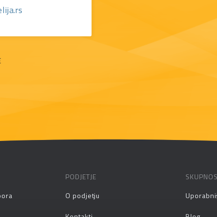
ija.rs
E
PODJETJE
SKUPNO
pora
O podjetju
Uporabni
Kontakti
Blog