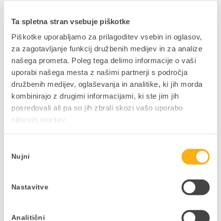
inovacijskem stičišču izberejo ustrezno
usposabljanje ter nadgradijo svoje znanje na
Ta spletna stran vsebuje piškotke
področju digitalizacije.
Piškotke uporabljamo za prilagoditev vsebin in oglasov,
za zagotavljanje funkcij družbenih medijev in za analize
našega prometa. Poleg tega delimo informacije o vaši
uporabi našega mesta z našimi partnerji s področja
Oglejte si video – DIGITALIZACIJA S PANTHEON-
družbenih medijev, oglaševanja in analitike, ki jih morda
om
kombinirajo z drugimi informacijami, ki ste jim jih
posredovali ali pa so jih zbrali skozi vašo uporabo
njihovih storitev.
Izbira
Avtor:
Datalab tim
Nujni
soglasja
S simboličnim podpisom želimo nagovoriti vse
posameznike, zaposlene, sodelavce, partnerje in
Nastavitve
uporabnike s katerimi se vsak dan učimo,
zbiramo in izmenjujemo izkušnje, znanje,
probleme in rešitve. Brez vseh naštetih vsega
Analitični