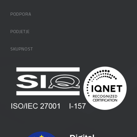
PODPORA
Datalabova podpora
PODJETJE
Partnerji
O podjetju
SKUPNOST
FAQ – pogosta vprašanja
Kontakti
Uporabniške strani
PANTHEON izobraževanja
Zaposlitev
Blog
Vlagatelji
Spletni seminarji
Pogoji in pogodbe
Priročniki