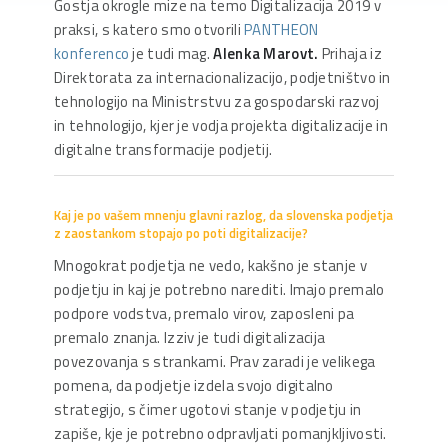
Gostja okrogle mize na temo Digitalizacija 2019 v
praksi, s katero smo otvorili
PANTHEON
konferenco
je tudi mag.
Alenka Marovt.
Prihaja iz
Direktorata za internacionalizacijo, podjetništvo in
tehnologijo na Ministrstvu za gospodarski razvoj
in tehnologijo, kjer je vodja projekta digitalizacije in
digitalne transformacije podjetij.
Kaj je po vašem mnenju glavni razlog, da slovenska podjetja
z zaostankom stopajo po poti digitalizacije?
Mnogokrat podjetja ne vedo, kakšno je stanje v
podjetju in kaj je potrebno narediti. Imajo premalo
podpore vodstva, premalo virov, zaposleni pa
premalo znanja. Izziv je tudi digitalizacija
povezovanja s strankami. Prav zaradi je velikega
pomena, da podjetje izdela svojo digitalno
strategijo, s čimer ugotovi stanje v podjetju in
zapiše, kje je potrebno odpravljati pomanjkljivosti.