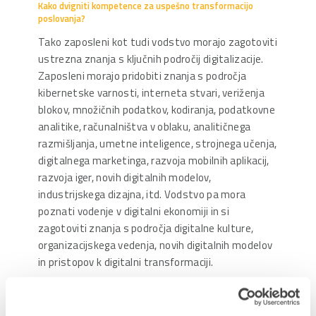
Kako dvigniti kompetence za uspešno transformacijo
poslovanja?
Tako zaposleni kot tudi vodstvo morajo zagotoviti
ustrezna znanja s ključnih področij digitalizacije.
Zaposleni morajo pridobiti znanja s področja
kibernetske varnosti, interneta stvari, veriženja
blokov, množičnih podatkov, kodiranja, podatkovne
analitike, računalništva v oblaku, analitičnega
razmišljanja, umetne inteligence, strojnega učenja,
digitalnega marketinga, razvoja mobilnih aplikacij,
razvoja iger, novih digitalnih modelov,
industrijskega dizajna, itd. Vodstvo pa mora
poznati vodenje v digitalni ekonomiji in si
zagotoviti znanja s področja digitalne kulture,
organizacijskega vedenja, novih digitalnih modelov
in pristopov k digitalni transformaciji.
Tudi na tem področju lahko podjetja pridobijo
vavčer in si iz kataloga usposabljanj pri Digitalnem