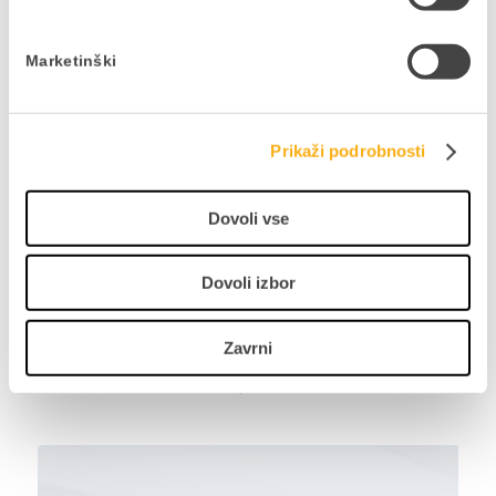
skupaj ne bi bilo. Redno berite naše objave in
nam sporočite katere teme in informacije vas
Marketinški
zanimajo. Danes bolj kot kdajkoli velja: kdor ima
informacijo, ima moč. Datalabov tim svoje
znanje deli z vami! Delite naprej …
Prikaži podrobnosti
Dovoli vse
Delite prispevek
Dovoli izbor
Zavrni
NAZAJ NA BLOG