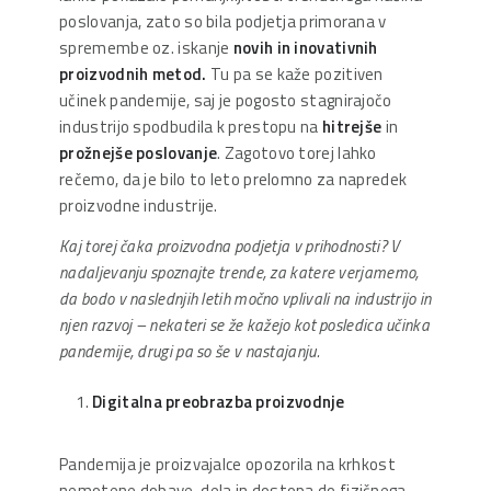
poslovanja, zato so bila podjetja primorana v
spremembe oz. iskanje
novih in inovativnih
proizvodnih metod.
Tu pa se kaže pozitiven
učinek pandemije, saj je pogosto stagnirajočo
industrijo spodbudila k prestopu na
hitrejše
in
prožnejše
poslovanje
. Zagotovo torej lahko
rečemo, da je bilo to leto prelomno za napredek
proizvodne industrije.
Kaj torej čaka proizvodna podjetja v prihodnosti? V
nadaljevanju spoznajte trende, za katere verjamemo,
da bodo v naslednjih letih močno vplivali na industrijo in
njen razvoj – nekateri se že kažejo kot posledica učinka
pandemije, drugi pa so še v nastajanju.
Digitalna preobrazba proizvodnje
Pandemija je proizvajalce opozorila na krhkost
nemotene dobave, dela in dostopa do fizičnega