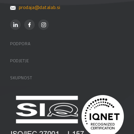
prodaja@datalab.si
PODPORA
Datalabova podpora
PODJETJE
Partnerji
O podjetju
SKUPNOST
FAQ – pogosta vprašanja
Kontakti
Uporabniške strani
PANTHEON izobraževanja
Zaposlitev
Blog
Vlagatelji
Spletni seminarji
Pogoji in pogodbe
Priročniki