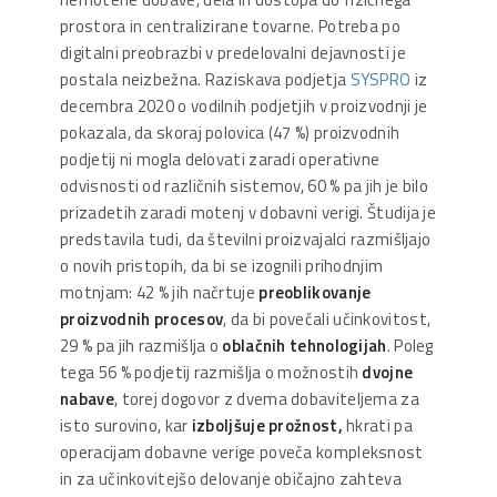
prostora in centralizirane tovarne. Potreba po
digitalni preobrazbi v predelovalni dejavnosti je
postala neizbežna. Raziskava podjetja
SYSPRO
iz
decembra 2020 o vodilnih podjetjih v proizvodnji je
pokazala, da skoraj polovica (47 %) proizvodnih
podjetij ni mogla delovati zaradi operativne
odvisnosti od različnih sistemov, 60 % pa jih je bilo
prizadetih zaradi motenj v dobavni verigi. Študija je
predstavila tudi, da številni proizvajalci razmišljajo
o novih pristopih, da bi se izognili prihodnjim
motnjam: 42 % jih načrtuje
preoblikovanje
proizvodnih procesov
, da bi povečali učinkovitost,
29 % pa jih razmišlja o
oblačnih tehnologijah
. Poleg
tega 56 % podjetij razmišlja o možnostih
dvojne
nabave
, torej dogovor z dvema dobaviteljema za
isto surovino, kar
izboljšuje prožnost,
hkrati pa
operacijam dobavne verige poveča kompleksnost
in za učinkovitejšo delovanje običajno zahteva