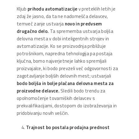
Kljub
prihodu
avtomatizacije
v preteklih letih je
zdaj že jasno, da ta ne nadomešča delavcev,
temveč zanje ustvarja
novo in predvsem
drugačno delo.
Ta sprememba ustvarja boljša
delovna mesta v dobi inteligentnih strojev in
avtomatizacije. Ko se proizvodnja približuje
potrošnikom, napredna tehnologija pa postaja
ključna, bomo najverjetneje lahko spremljali
proizvajalce, ki bodo prevzeli več odgovornosti za
zagotavljanje boljših delovnih mest; ustvarjali
bodo boljša in bolje plačana delovna mesta
za
proizvodne delavce.
Sledili bodo trendu za
opolnomočenje tovarniških delavcev s
prekvalifikacijami, dostopom do izobraževanja in
pridobivanju novih veščin.
Trajnost bo postala prodajna prednost