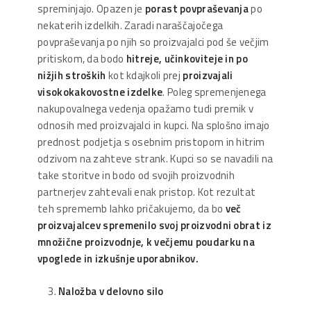
spreminjajo. Opazen je
porast povpraševanja
po
nekaterih izdelkih. Zaradi naraščajočega
povpraševanja po njih so proizvajalci pod še večjim
pritiskom, da bodo
hitreje, učinkoviteje in po
nižjih stroških
kot kdajkoli prej
proizvajali
visokokakovostne izdelke
. Poleg spremenjenega
nakupovalnega vedenja opažamo tudi premik v
odnosih med proizvajalci in kupci. Na splošno imajo
prednost podjetja s osebnim pristopom in hitrim
odzivom na zahteve strank. Kupci so se navadili na
take storitve in bodo od svojih proizvodnih
partnerjev zahtevali enak pristop. Kot rezultat
teh sprememb lahko pričakujemo, da bo
več
proizvajalcev spremenilo svoj proizvodni obrat iz
množične proizvodnje, k večjemu poudarku na
vpoglede in izkušnje uporabnikov.
Naložba v delovno silo