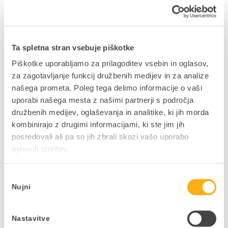
zmanjšajo porabo energije tako, da skrajšajo
transportne poti do kupcev, se ne zanašajo na
človeški faktor, zmanjšajo odpadke in zmanjšajo
celotni ogljični odtis v industriji.
Ta spletna stran vsebuje piškotke
Piškotke uporabljamo za prilagoditev vsebin in oglasov,
Korak za korakom
za zagotavljanje funkcij družbenih medijev in za analize
našega prometa. Poleg tega delimo informacije o vaši
Spremembe so resda neizbežne, a ni treba, da se
uporabi našega mesta z našimi partnerji s področja
zaletimo v hitre odločitve, s katerimi bi poskušali
družbenih medijev, oglaševanja in analitike, ki jih morda
narediti vse naenkrat. Najprej bi morali skupaj
kombinirajo z drugimi informacijami, ki ste jim jih
stopiti vodstvo in IT strokovnjaki ter ugotoviti, na
posredovali ali pa so jih zbrali skozi vašo uporabo
katerih področjih v podjetju bi lahko imela digitalna
njihovih storitev.
preobrazba največji vpliv. Nato se izvede pilotni
projekt le na določene procese v poslovanju, ki pa
se razširi, ko se pokažejo izboljšave. Ne glede na
Izbira
Nujni
obseg potrebnih sprememb se priporoča, da
soglasja
organizacija
začne z majhnim številom sprememb
in zagotovi, da bodo nove tehnologije vključene v
Nastavitve
obstoječ ERP, zato da so vsi podatki ažurni in še