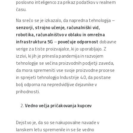
poslovno inteligenco za prikaz podatkov v realnem
času.
Na srečo se je izkazalo, da napredna tehnologija –
senzorji, strojno učenje, računalniški vid,
robotika, računalništvo v oblaku in omrežna
infrastruktura 5G
–
povečuje
odpornost
dobavne
verige za tiste proizvajalce, ki jo uporabljajo. Z
izzivi, ki jih je prinesla pandemija in razvojem
tehnologije se večina proizvodnih podjetji zaveda,
da mora spremeniti vse svoje proizvodne procese
in sprejeti tehnologijo Industrije 4.0, da postane
bolj odporna na nepredvidljive dejavnike v
prihodnosti.
Vedno večja pričakovanja kupcev
Dejstvo je, da so se nakupovalne navade v
lanskem letu spremenile in se še vedno