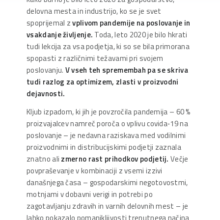
delovna mesta in industrijo, ko se je svet
spoprijemal z
vplivom pandemije na poslovanje in
vsakdanje življenje.
Toda, leto 2020 je bilo hkrati
tudi lekcija za vsa podjetja, ki so se bila primorana
spopasti z različnimi težavami pri svojem
poslovanju.
V vseh teh spremembah pa se skriva
tudi razlog za optimizem, zlasti v proizvodni
dejavnosti.
Kljub izpadom, ki jih je povzročila pandemija – 60 %
proizvajalcev namreč poroča o vplivu covida‑19 na
poslovanje – je nedavna raziskava med vodilnimi
proizvodnimi in distribucijskimi podjetji zaznala
znatno ali
zmerno rast prihodkov podjetij.
Večje
povpraševanje v kombinaciji z vsemi izzivi
današnjega časa – gospodarskimi negotovostmi,
motnjami v dobavni verigi in potrebi po
zagotavljanju zdravih in varnih delovnih mest – je
lahko pokazalo pomanjkljivosti trenutnega načina