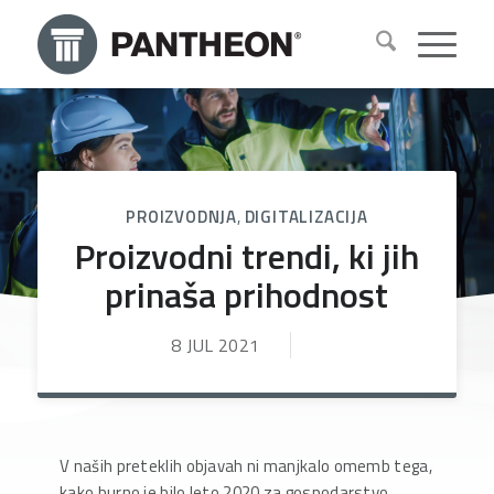
PROIZVODNJA
,
DIGITALIZACIJA
Proizvodni trendi, ki jih
prinaša prihodnost
8 JUL 2021
V naših preteklih objavah ni manjkalo omemb tega,
kako burno je bilo leto 2020 za gospodarstvo,