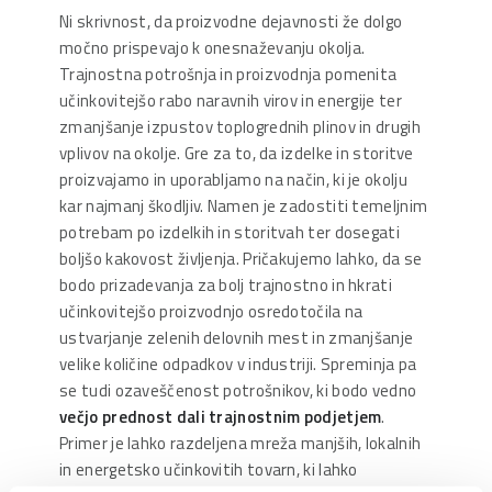
Ni skrivnost, da proizvodne dejavnosti že dolgo
močno prispevajo k onesnaževanju okolja.
Trajnostna potrošnja in proizvodnja pomenita
učinkovitejšo rabo naravnih virov in energije ter
zmanjšanje izpustov toplogrednih plinov in drugih
vplivov na okolje. Gre za to, da izdelke in storitve
proizvajamo in uporabljamo na način, ki je okolju
kar najmanj škodljiv. Namen je zadostiti temeljnim
potrebam po izdelkih in storitvah ter dosegati
boljšo kakovost življenja. Pričakujemo lahko, da se
bodo prizadevanja za bolj trajnostno in hkrati
učinkovitejšo proizvodnjo osredotočila na
ustvarjanje zelenih delovnih mest in zmanjšanje
velike količine odpadkov v industriji. Spreminja pa
se tudi ozaveščenost potrošnikov, ki bodo vedno
večjo prednost dali trajnostnim podjetjem
.
Primer je lahko razdeljena mreža manjših, lokalnih
in energetsko učinkovitih tovarn, ki lahko